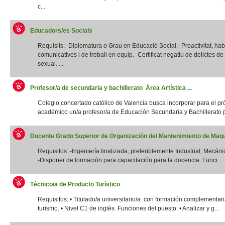
c...
Educadors/es Socials
Requisits: -Diplomatura o Grau en Educació Social. -Proactivitat, habi
comunicatives i de treball en equip. -Certificat negatiu de delictes d
sexual. ...
Profesor/a de secundaria y bachillerato Área Artística ...
Colegio concertado católico de Valencia busca incorporar para el p
académico un/a profesor/a de Educación Secundaria y Bachillerato p
Docente Grado Superior de Organización del Mantenimiento de Maqui
Requisitos: -Ingeniería finalizada, preferiblemente Industrial, Mecánic
-Disponer de formación para capacitación para la docencia. Funci...
Técnico/a de Producto Turístico
Requisitos: • Titulado/a universitario/a con formación complementar
turismo. • Nivel C1 de inglés. Funciones del puesto: • Analizar y g...