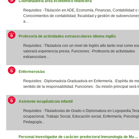
Coordinador/a área económico financiera
Requisitos: -Titulación en ADE, Economía, Finanzas, Contabilidad o si
Conocimientos de contabilidad, fiscalidad y gestión de subvencione
a...
Profesor/a de actividades extraescolares idioma inglés
Requisitos: -Titulado/a con un nivel de Inglés alto tanto oral como esc
valorará experiencia previa. Funciones: -Profesor/a de actividades
extraescolare...
Enfermeros/as
Requisitos: -Diplomado/a-Graduado/a en Enfermería. -Espíritu de me
sentido de la responsabilidad. Funciones: -Su misión principal será lo
Asistente terapéutico/a infantil
Requisitos: -Titulados/as de Grado o Diplomatura en Logopedia,Ter
ocupacional, Trabajo Social, Educación social, Enfermería, Psicologí
Pedagogía...
Personal investigador de carácter predoctoral Inmunologia de Mu ...