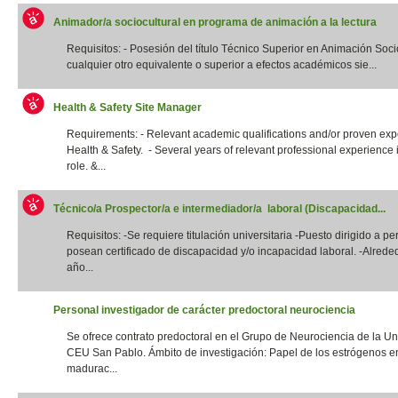
Animador/a sociocultural en programa de animación a la lectura
Requisitos: - Posesión del título Técnico Superior en Animación Socio
cualquier otro equivalente o superior a efectos académicos sie...
Health & Safety Site Manager
Requirements: - Relevant academic qualifications and/or proven exp
Health & Safety. - Several years of relevant professional experience i
role. &...
Técnico/a Prospector/a e intermediador/a laboral (Discapacidad...
Requisitos: -Se requiere titulación universitaria -Puesto dirigido a p
posean certificado de discapacidad y/o incapacidad laboral. -Alrede
año...
Personal investigador de carácter predoctoral neurociencia
Se ofrece contrato predoctoral en el Grupo de Neurociencia de la Un
CEU San Pablo. Ámbito de investigación: Papel de los estrógenos e
madurac...