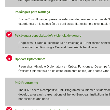
de Especialista en virología aplicada. Titulación específica: Grado en 
Podólogo/a para Noruega
Divico Consultores, empresa de selección de personal con más de 
experiencia en la selección de perfiles sanitarios tanto a nivel naciona
Psicólogo/a especializado/a violencia de género
Requisitos: -Grado o Licenciatura en Psicología. -Habilitación sanita
Universitario en Psicología General Sanitaria, la habilitació...
Óptico/a Optometrista
Requisitos: -Grado o Diplomatura en Óptica. Funciones: -Desempeña
Óptico/a Optometrista en un establecimiento óptico, tales como Gradua
PhD Programme
The ICN2 offers a competitive PhD Programme to talented students 
develop a research career at one of the top European institutions in th
nanoscience and nano...