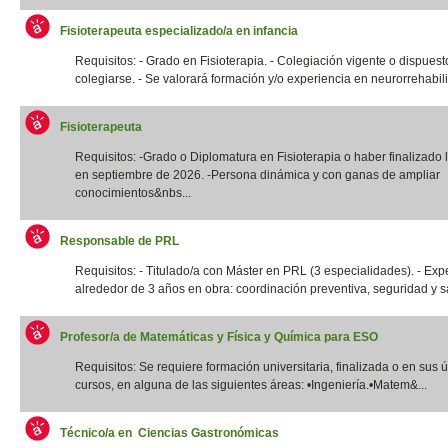
Fisioterapeuta especializado/a en infancia
Requisitos: - Grado en Fisioterapia. - Colegiación vigente o dispuest
colegiarse. - Se valorará formación y/o experiencia en neurorrehabilit
Fisioterapeuta
Requisitos: -Grado o Diplomatura en Fisioterapia o haber finalizado l
en septiembre de 2026. -Persona dinámica y con ganas de ampliar
conocimientos&nbs...
Responsable de PRL
Requisitos: - Titulado/a con Máster en PRL (3 especialidades). - Exp
alrededor de 3 años en obra: coordinación preventiva, seguridad y sal
Profesor/a de Matemáticas y Física y Química para ESO
Requisitos: Se requiere formación universitaria, finalizada o en sus 
cursos, en alguna de las siguientes áreas: •Ingeniería.•Matem&...
Técnico/a en Ciencias Gastronómicas