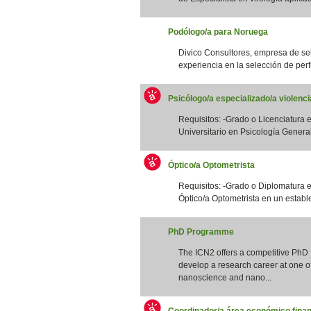
Podólogo/a para Noruega
Divico Consultores, empresa de se
experiencia en la selección de perfi
Psicólogo/a especializado/a violenc
Requisitos: -Grado o Licenciatura e
Universitario en Psicología General S
Óptico/a Optometrista
Requisitos: -Grado o Diplomatura 
Óptico/a Optometrista en un estable
PhD Programme
The ICN2 offers a competitive PhD
develop a research career at one of 
nanoscience and nano...
Coordinador/a área económico finan