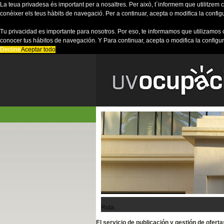
La teua privadesa és important per a nosaltres. Per això, t´informem que utilitzem co
conèixer els teus hàbits de navegació. Per a continuar, acepta o modifica la config
Tu privacidad es importante para nosotros. Por eso, te informamos que utilizamos 
conocer tus hábitos de navegación. Y Para continuar, acepta o modifica la configu
Decline
Aceptar todo
Ruta..
El servicio de publicación y gestión de ofer