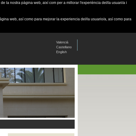
de la nostra pàgina web, així com per a millorar l'experiència del/la usuari/a i
página web, así como para mejorar la experiencia del/la usuario/a, así como para
Valenciá
Castellano
English