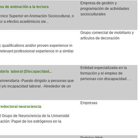
Empresa de gestión y
a de animación a la lectura
programación de actividades
socioculturales
écnico Superior en Animación Sociocultural, o
or a efectos académicos sie...
Grupo comercial de mobiliario y
artículos de decoración
qualifications and/or proven experience in
 relevant professional experience in a similar
Entidad especializada en la
dor/a laboral (Discapacidad...
formación y el empleo de
personas con discapacidad. ...
 universitaria -Puesto dirigido a personas que
 y/o incapacidad laboral. -Alrededor de un
Empresas
redoctoral neurociencia
el Grupo de Neurociencia de la Universidd
ación: Papel de los estrógenos en la
Portales Web