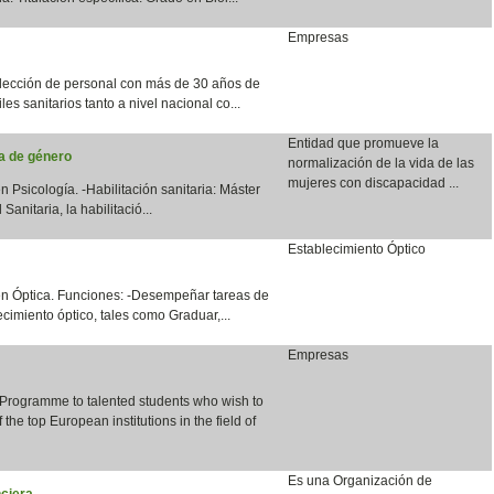
Empresas
lección de personal con más de 30 años de
les sanitarios tanto a nivel nacional co...
Entidad que promueve la
ia de género
normalización de la vida de las
mujeres con discapacidad ...
n Psicología. -Habilitación sanitaria: Máster
anitaria, la habilitació...
Establecimiento Óptico
en Óptica. Funciones: -Desempeñar tareas de
cimiento óptico, tales como Graduar,...
Empresas
 Programme to talented students who wish to
the top European institutions in the field of
Es una Organización de
ciera