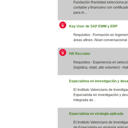
Fundación Randstad selecciona pro
contable y financiero con certifica
para in...
Key User de SAP EWM y ERP
Requisitos: -Formación en Ingenierí
áreas afines -Nivel conversacional 
HR Recruiter
Requisitos - Experiencia en selec
(logística, retail, alto volumen) - Ha
Especialista en investigación y desa
El Instituto Valenciano de Investig
Especialista en investigación y des
integrada de...
Especialista en virología aplicada
El Instituto Valenciano de Investig
de Especialista en virología aplicad