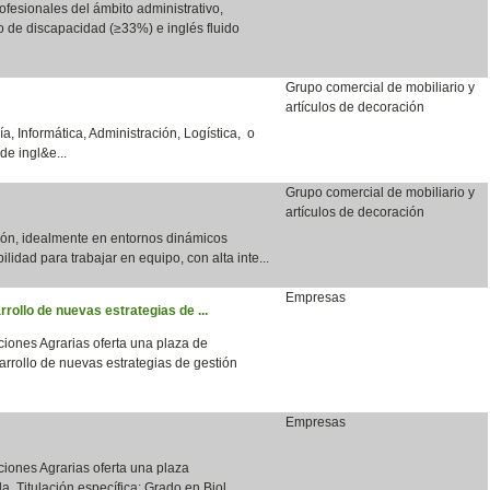
fesionales del ámbito administrativo,
do de discapacidad (≥33%) e inglés fluido
Grupo comercial de mobiliario y
artículos de decoración
a, Informática, Administración, Logística, o
de ingl&e...
Grupo comercial de mobiliario y
artículos de decoración
ción, idealmente en entornos dinámicos
bilidad para trabajar en equipo, con alta inte...
Empresas
rrollo de nuevas estrategias de ...
aciones Agrarias oferta una plaza de
arrollo de nuevas estrategias de gestión
Empresas
aciones Agrarias oferta una plaza
a. Titulación específica: Grado en Biol...