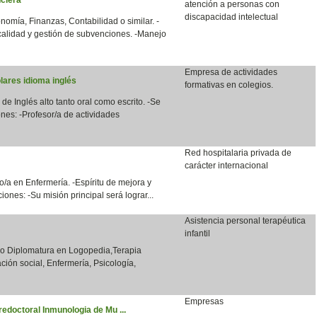
atención a personas con
discapacidad intelectual
nomía, Finanzas, Contabilidad o similar. -
calidad y gestión de subvenciones. -Manejo
Empresa de actividades
lares idioma inglés
formativas en colegios.
 de Inglés alto tanto oral como escrito. -Se
nes: -Profesor/a de actividades
Red hospitalaria privada de
carácter internacional
/a en Enfermería. -Espíritu de mejora y
ones: -Su misión principal será lograr...
Asistencia personal terapéutica
infantil
o o Diplomatura en Logopedia,Terapia
ción social, Enfermería, Psicología,
Empresas
redoctoral Inmunologia de Mu ...