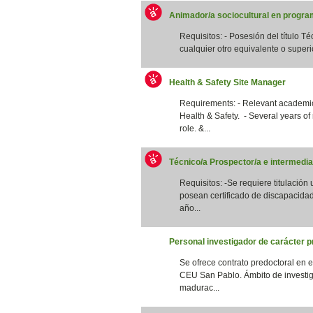
Animador/a sociocultural en program
Requisitos: - Posesión del título T
cualquier otro equivalente o superi
Health & Safety Site Manager
Requirements: - Relevant academic 
Health & Safety. - Several years of
role. &...
Técnico/a Prospector/a e intermedia
Requisitos: -Se requiere titulación
posean certificado de discapacidad
año...
Personal investigador de carácter p
Se ofrece contrato predoctoral en 
CEU San Pablo. Ámbito de investig
madurac...