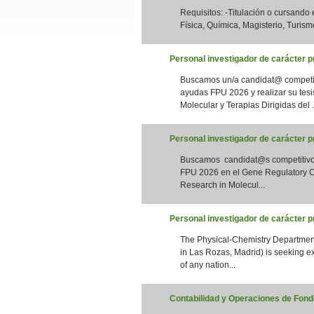
Requisitos: -Titulación o cursando
Slide24
Física, Química, Magisterio, Turismo
Personal investigador de carácter pr
Buscamos un/a candidat@ competiti
ayudas FPU 2026 y realizar su tesi
Molecular y Terapias Dirigidas del .
Personal investigador de carácter 
Buscamos candidat@s competitivos 
Slide32
FPU 2026 en el Gene Regulatory Co
Research in Molecul...
Personal investigador de carácter 
The Physical-Chemistry Department
in Las Rozas, Madrid) is seeking e
of any nation...
Contabilidad y Operaciones de Fondo