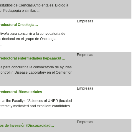
 estudios de Ciencias Ambientales, Biología,
, Pedagogía o similar. ...
Empresas
edoctoral Oncología ...
vo/a para concurrir a la convocatoria de
s doctoral en el grupo de Oncologia
..
Empresas
predoctoral enfermedades hep&aacut ...
para concurrir a la convocatoria de ayudas
ntrol in Disease Laboratory en el Center for
Empresas
predoctoral Biomateriales
 at the Faculty of Sciences of UNED (located
xtremely motivated and excellent candidates
Empresas
s de Inversión (Discapacidad ...