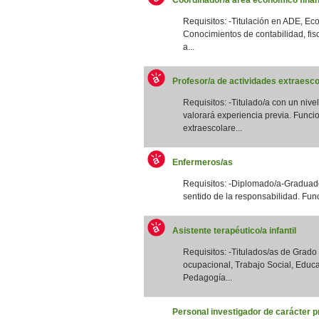
Requisitos: -Titulación en ADE, Eco
Conocimientos de contabilidad, fis
a...
Profesor/a de actividades extraesco
Requisitos: -Titulado/a con un nivel
valorará experiencia previa. Funcio
extraescolare...
Enfermeros/as
Requisitos: -Diplomado/a-Graduado
sentido de la responsabilidad. Funci
Asistente terapéutico/a infantil
Requisitos: -Titulados/as de Grad
ocupacional, Trabajo Social, Educa
Pedagogía...
Personal investigador de carácter p