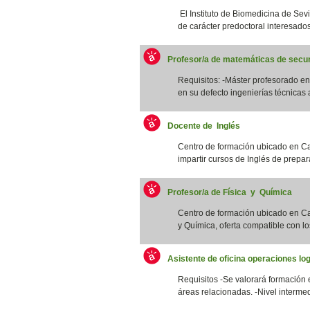
El Instituto de Biomedicina de Sevi
de carácter predoctoral interesados/
Profesor/a de matemáticas de secun
Requisitos: -Máster profesorado 
en su defecto ingenierías técnicas a
Docente de Inglés
Centro de formación ubicado en Ca
impartir cursos de Inglés de prepar
Profesor/a de Física y Química
Centro de formación ubicado en Cat
y Química, oferta compatible con los
Asistente de oficina operaciones log
Requisitos -Se valorará formación 
áreas relacionadas. -Nivel intermed