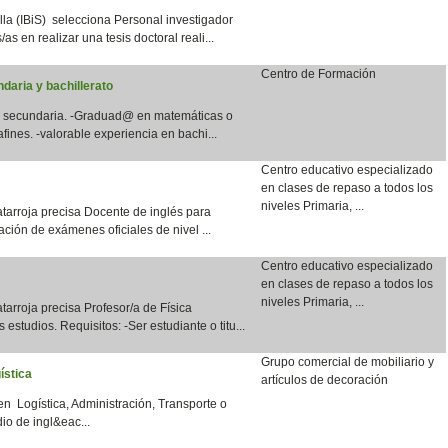
lla (IBiS) selecciona Personal investigador
as en realizar una tesis doctoral reali...
Centro de Formación
daria y bachillerato
en secundaria. -Graduad@ en matemáticas o
fines. -valorable experiencia en bachi...
Centro educativo especializado
en clases de repaso a todos los
niveles Primaria, ...
tarroja precisa Docente de inglés para
ación de exámenes oficiales de nivel ...
Centro educativo especializado
en clases de repaso a todos los
niveles Primaria, ...
arroja precisa Profesor/a de Física
 estudios. Requisitos: -Ser estudiante o titu...
Grupo comercial de mobiliario y
ística
artículos de decoración
en Logística, Administración, Transporte o
io de ingl&eac...