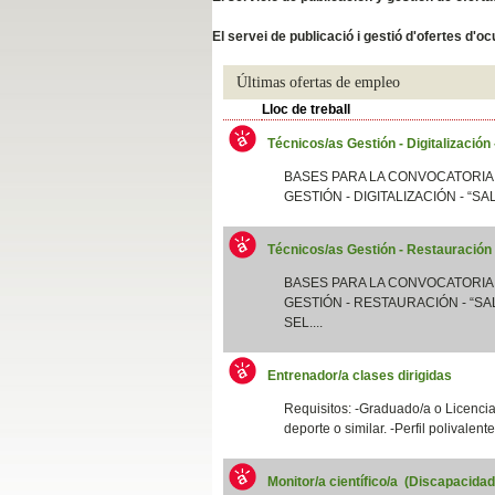
Slide04
El servei de publicació i gestió d'ofertes d'
Últimas ofertas de empleo
Lloc de treball
Técnicos/as Gestión - Digitalización
BASES PARA LA CONVOCATORIA
GESTIÓN - DIGITALIZACIÓN - “SA
Técnicos/as Gestión - Restauración
Slide01
BASES PARA LA CONVOCATORIA
GESTIÓN - RESTAURACIÓN - “SAL
SEL....
Entrenador/a clases dirigidas
Requisitos: -Graduado/a o Licenciad
deporte o similar. -Perfil polivalent
Monitor/a científico/a (Discapacida