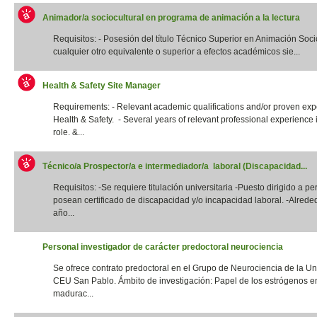
Animador/a sociocultural en programa de animación a la lectura
Requisitos: - Posesión del título Técnico Superior en Animación Socio
cualquier otro equivalente o superior a efectos académicos sie...
Health & Safety Site Manager
Requirements: - Relevant academic qualifications and/or proven exp
Health & Safety. - Several years of relevant professional experience i
role. &...
Técnico/a Prospector/a e intermediador/a laboral (Discapacidad...
Requisitos: -Se requiere titulación universitaria -Puesto dirigido a p
posean certificado de discapacidad y/o incapacidad laboral. -Alrede
año...
Personal investigador de carácter predoctoral neurociencia
Se ofrece contrato predoctoral en el Grupo de Neurociencia de la Un
CEU San Pablo. Ámbito de investigación: Papel de los estrógenos e
madurac...