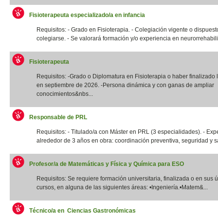
Fisioterapeuta especializado/a en infancia
Requisitos: - Grado en Fisioterapia. - Colegiación vigente o dispuest
colegiarse. - Se valorará formación y/o experiencia en neurorrehabilit
Fisioterapeuta
Requisitos: -Grado o Diplomatura en Fisioterapia o haber finalizado l
en septiembre de 2026. -Persona dinámica y con ganas de ampliar
conocimientos&nbs...
Responsable de PRL
Requisitos: - Titulado/a con Máster en PRL (3 especialidades). - Exp
alrededor de 3 años en obra: coordinación preventiva, seguridad y sal
Profesor/a de Matemáticas y Física y Química para ESO
Requisitos: Se requiere formación universitaria, finalizada o en sus 
cursos, en alguna de las siguientes áreas: •Ingeniería.•Matem&...
Técnico/a en Ciencias Gastronómicas