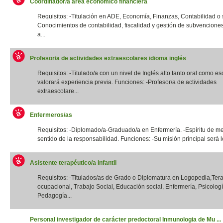
Coordinador/a área económico financiera
Requisitos: -Titulación en ADE, Economía, Finanzas, Contabilidad o si
Conocimientos de contabilidad, fiscalidad y gestión de subvencione
a...
Profesor/a de actividades extraescolares idioma inglés
Requisitos: -Titulado/a con un nivel de Inglés alto tanto oral como esc
valorará experiencia previa. Funciones: -Profesor/a de actividades
extraescolare...
Enfermeros/as
Requisitos: -Diplomado/a-Graduado/a en Enfermería. -Espíritu de me
sentido de la responsabilidad. Funciones: -Su misión principal será lo
Asistente terapéutico/a infantil
Requisitos: -Titulados/as de Grado o Diplomatura en Logopedia,Ter
ocupacional, Trabajo Social, Educación social, Enfermería, Psicologí
Pedagogía...
Personal investigador de carácter predoctoral Inmunologia de Mu ...