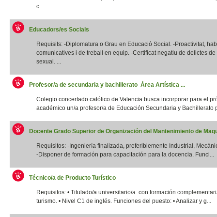
c...
Educadors/es Socials
Requisits: -Diplomatura o Grau en Educació Social. -Proactivitat, habi
comunicatives i de treball en equip. -Certificat negatiu de delictes d
sexual. ...
Profesor/a de secundaria y bachillerato Área Artística ...
Colegio concertado católico de Valencia busca incorporar para el p
académico un/a profesor/a de Educación Secundaria y Bachillerato p
Docente Grado Superior de Organización del Mantenimiento de Maqui
Requisitos: -Ingeniería finalizada, preferiblemente Industrial, Mecánic
-Disponer de formación para capacitación para la docencia. Funci...
Técnico/a de Producto Turístico
Requisitos: • Titulado/a universitario/a con formación complementar
turismo. • Nivel C1 de inglés. Funciones del puesto: • Analizar y g...