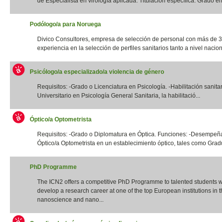
de Especialista en virología aplicada. Titulación específica: Grado en 
Podólogo/a para Noruega
Divico Consultores, empresa de selección de personal con más de 
experiencia en la selección de perfiles sanitarios tanto a nivel naciona
Psicólogo/a especializado/a violencia de género
Requisitos: -Grado o Licenciatura en Psicología. -Habilitación sanita
Universitario en Psicología General Sanitaria, la habilitació...
Óptico/a Optometrista
Requisitos: -Grado o Diplomatura en Óptica. Funciones: -Desempeña
Óptico/a Optometrista en un establecimiento óptico, tales como Gradua
PhD Programme
The ICN2 offers a competitive PhD Programme to talented students 
develop a research career at one of the top European institutions in th
nanoscience and nano...