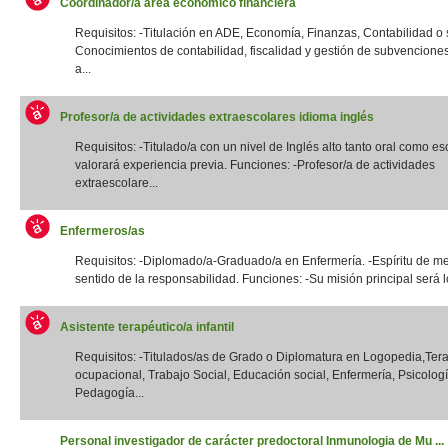
Coordinador/a área económico financiera
Requisitos: -Titulación en ADE, Economía, Finanzas, Contabilidad o si
Conocimientos de contabilidad, fiscalidad y gestión de subvencione
a...
Profesor/a de actividades extraescolares idioma inglés
Requisitos: -Titulado/a con un nivel de Inglés alto tanto oral como esc
valorará experiencia previa. Funciones: -Profesor/a de actividades
extraescolare...
Enfermeros/as
Requisitos: -Diplomado/a-Graduado/a en Enfermería. -Espíritu de me
sentido de la responsabilidad. Funciones: -Su misión principal será lo
Asistente terapéutico/a infantil
Requisitos: -Titulados/as de Grado o Diplomatura en Logopedia,Ter
ocupacional, Trabajo Social, Educación social, Enfermería, Psicologí
Pedagogía...
Personal investigador de carácter predoctoral Inmunologia de Mu ...