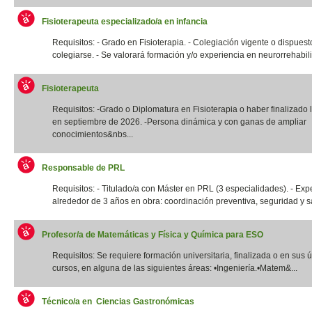
Fisioterapeuta especializado/a en infancia
Requisitos: - Grado en Fisioterapia. - Colegiación vigente o dispuest
colegiarse. - Se valorará formación y/o experiencia en neurorrehabilit
Fisioterapeuta
Requisitos: -Grado o Diplomatura en Fisioterapia o haber finalizado l
en septiembre de 2026. -Persona dinámica y con ganas de ampliar
conocimientos&nbs...
Responsable de PRL
Requisitos: - Titulado/a con Máster en PRL (3 especialidades). - Exp
alrededor de 3 años en obra: coordinación preventiva, seguridad y sal
Profesor/a de Matemáticas y Física y Química para ESO
Requisitos: Se requiere formación universitaria, finalizada o en sus 
cursos, en alguna de las siguientes áreas: •Ingeniería.•Matem&...
Técnico/a en Ciencias Gastronómicas