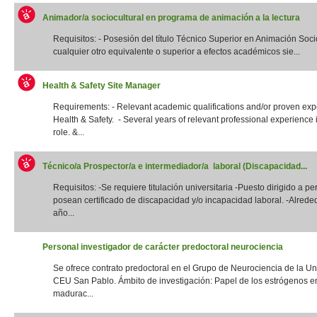
Animador/a sociocultural en programa de animación a la lectura
Requisitos: - Posesión del título Técnico Superior en Animación Socio
cualquier otro equivalente o superior a efectos académicos sie...
Health & Safety Site Manager
Requirements: - Relevant academic qualifications and/or proven exp
Health & Safety. - Several years of relevant professional experience i
role. &...
Técnico/a Prospector/a e intermediador/a laboral (Discapacidad...
Requisitos: -Se requiere titulación universitaria -Puesto dirigido a p
posean certificado de discapacidad y/o incapacidad laboral. -Alrede
año...
Personal investigador de carácter predoctoral neurociencia
Se ofrece contrato predoctoral en el Grupo de Neurociencia de la Un
CEU San Pablo. Ámbito de investigación: Papel de los estrógenos e
madurac...