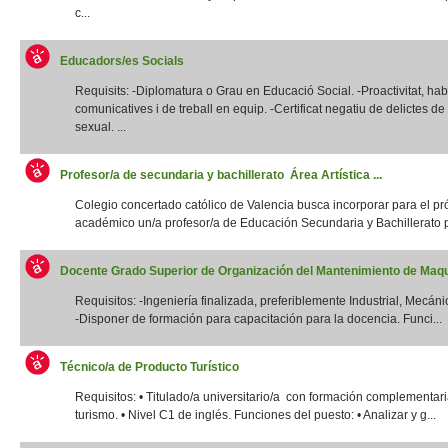
c...
Educadors/es Socials
Requisits: -Diplomatura o Grau en Educació Social. -Proactivitat, habi
comunicatives i de treball en equip. -Certificat negatiu de delictes d
sexual. ...
Profesor/a de secundaria y bachillerato Área Artística ...
Colegio concertado católico de Valencia busca incorporar para el p
académico un/a profesor/a de Educación Secundaria y Bachillerato p
Docente Grado Superior de Organización del Mantenimiento de Maqui
Requisitos: -Ingeniería finalizada, preferiblemente Industrial, Mecánic
-Disponer de formación para capacitación para la docencia. Funci...
Técnico/a de Producto Turístico
Requisitos: • Titulado/a universitario/a con formación complementar
turismo. • Nivel C1 de inglés. Funciones del puesto: • Analizar y g...