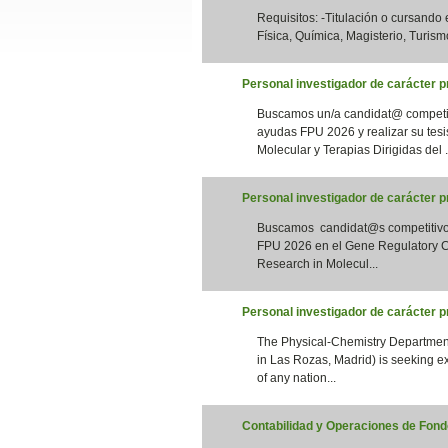
Requisitos: -Titulación o cursando
Slide24
Física, Química, Magisterio, Turismo
Personal investigador de carácter pr
Buscamos un/a candidat@ competiti
ayudas FPU 2026 y realizar su tesi
Molecular y Terapias Dirigidas del .
Personal investigador de carácter 
Buscamos candidat@s competitivos 
Slide32
FPU 2026 en el Gene Regulatory Co
Research in Molecul...
Personal investigador de carácter 
The Physical-Chemistry Department
in Las Rozas, Madrid) is seeking e
of any nation...
Contabilidad y Operaciones de Fondo