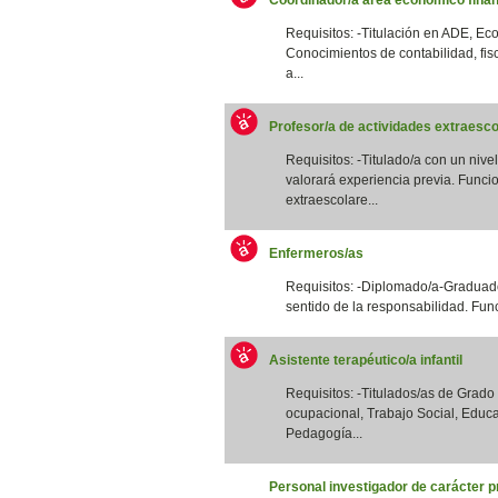
Requisitos: -Titulación en ADE, Eco
Conocimientos de contabilidad, fis
a...
Profesor/a de actividades extraesco
Requisitos: -Titulado/a con un nivel
valorará experiencia previa. Funcio
extraescolare...
Enfermeros/as
Requisitos: -Diplomado/a-Graduado
sentido de la responsabilidad. Funci
Asistente terapéutico/a infantil
Requisitos: -Titulados/as de Grad
ocupacional, Trabajo Social, Educa
Pedagogía...
Personal investigador de carácter p