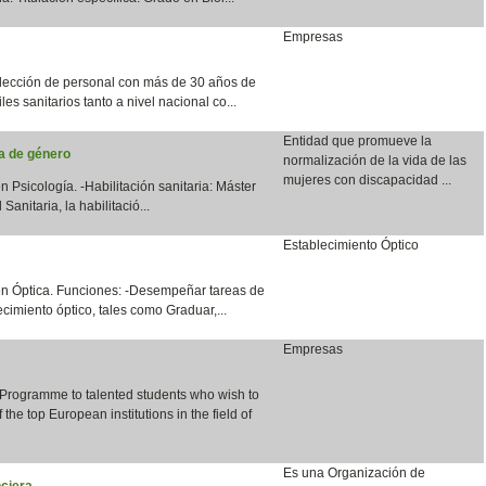
Empresas
lección de personal con más de 30 años de
les sanitarios tanto a nivel nacional co...
Entidad que promueve la
ia de género
normalización de la vida de las
mujeres con discapacidad ...
n Psicología. -Habilitación sanitaria: Máster
anitaria, la habilitació...
Establecimiento Óptico
en Óptica. Funciones: -Desempeñar tareas de
cimiento óptico, tales como Graduar,...
Empresas
 Programme to talented students who wish to
the top European institutions in the field of
Es una Organización de
ciera