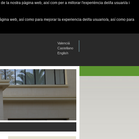
de la nostra pàgina web, així com per a millorar l'experiència del/la usuari/a i
página web, así como para mejorar la experiencia del/la usuario/a, así como para
Valenciá
Castellano
English