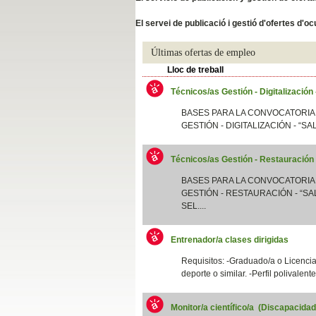
Slide04
El servei de publicació i gestió d'ofertes d'
Últimas ofertas de empleo
Lloc de treball
Técnicos/as Gestión - Digitalización
BASES PARA LA CONVOCATORIA
GESTIÓN - DIGITALIZACIÓN - “SA
Técnicos/as Gestión - Restauración
Slide01
BASES PARA LA CONVOCATORIA
GESTIÓN - RESTAURACIÓN - “SAL
SEL....
Entrenador/a clases dirigidas
Requisitos: -Graduado/a o Licenciad
deporte o similar. -Perfil polivalent
Monitor/a científico/a (Discapacida