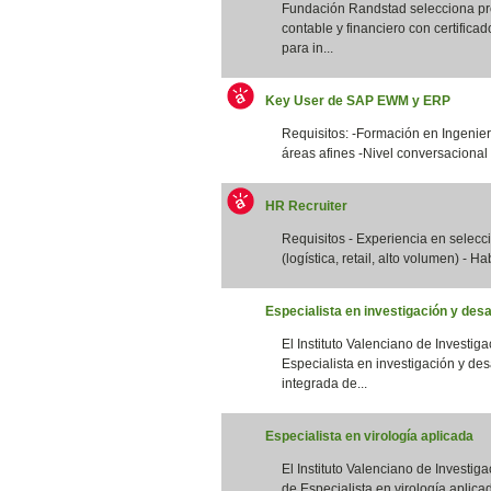
Fundación Randstad selecciona pro
contable y financiero con certifica
para in...
Key User de SAP EWM y ERP
Requisitos: -Formación en Ingenierí
áreas afines -Nivel conversacional 
HR Recruiter
Requisitos - Experiencia en selec
(logística, retail, alto volumen) - Ha
Especialista en investigación y desa
El Instituto Valenciano de Investig
Especialista en investigación y des
integrada de...
Especialista en virología aplicada
El Instituto Valenciano de Investig
de Especialista en virología aplicad