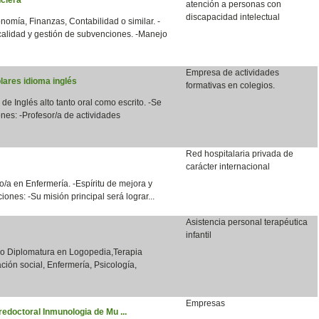
atención a personas con
discapacidad intelectual
nomía, Finanzas, Contabilidad o similar. -
calidad y gestión de subvenciones. -Manejo
Empresa de actividades
lares idioma inglés
formativas en colegios.
 de Inglés alto tanto oral como escrito. -Se
nes: -Profesor/a de actividades
Red hospitalaria privada de
carácter internacional
/a en Enfermería. -Espíritu de mejora y
ones: -Su misión principal será lograr...
Asistencia personal terapéutica
infantil
o o Diplomatura en Logopedia,Terapia
ción social, Enfermería, Psicología,
Empresas
redoctoral Inmunologia de Mu ...