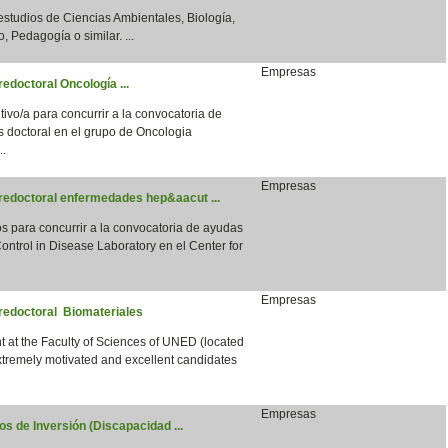
 estudios de Ciencias Ambientales, Biología,
, Pedagogía o similar. ...
Empresas
edoctoral Oncología ...
vo/a para concurrir a la convocatoria de
s doctoral en el grupo de Oncologia
..
Empresas
predoctoral enfermedades hep&aacut ...
para concurrir a la convocatoria de ayudas
ntrol in Disease Laboratory en el Center for
Empresas
predoctoral Biomateriales
 at the Faculty of Sciences of UNED (located
xtremely motivated and excellent candidates
Empresas
s de Inversión (Discapacidad ...