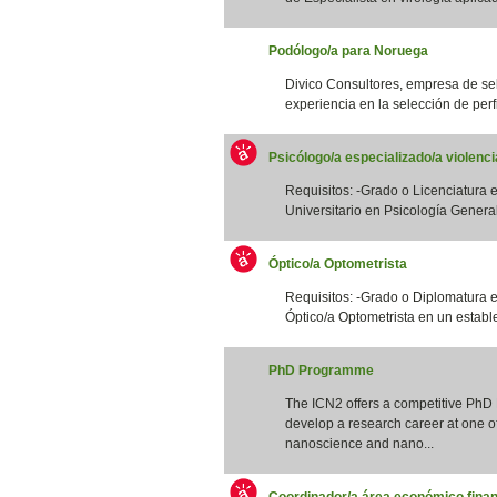
Podólogo/a para Noruega
Divico Consultores, empresa de se
experiencia en la selección de perfi
Psicólogo/a especializado/a violenc
Requisitos: -Grado o Licenciatura e
Universitario en Psicología General S
Óptico/a Optometrista
Requisitos: -Grado o Diplomatura 
Óptico/a Optometrista en un estable
PhD Programme
The ICN2 offers a competitive PhD
develop a research career at one of 
nanoscience and nano...
Coordinador/a área económico finan