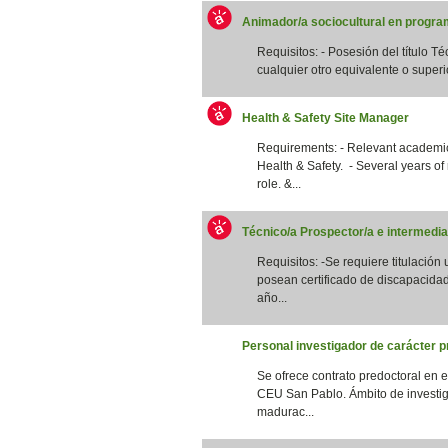
Animador/a sociocultural en program
Requisitos: - Posesión del título T
cualquier otro equivalente o superi
Health & Safety Site Manager
Requirements: - Relevant academic 
Health & Safety. - Several years of
role. &...
Técnico/a Prospector/a e intermedia
Requisitos: -Se requiere titulación
posean certificado de discapacidad
año...
Personal investigador de carácter p
Se ofrece contrato predoctoral en 
CEU San Pablo. Ámbito de investig
madurac...