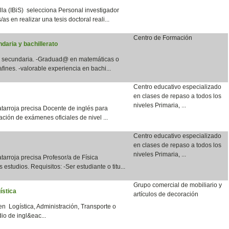
lla (IBiS) selecciona Personal investigador
as en realizar una tesis doctoral reali...
Centro de Formación
daria y bachillerato
en secundaria. -Graduad@ en matemáticas o
fines. -valorable experiencia en bachi...
Centro educativo especializado
en clases de repaso a todos los
niveles Primaria, ...
tarroja precisa Docente de inglés para
ación de exámenes oficiales de nivel ...
Centro educativo especializado
en clases de repaso a todos los
niveles Primaria, ...
arroja precisa Profesor/a de Física
 estudios. Requisitos: -Ser estudiante o titu...
Grupo comercial de mobiliario y
ística
artículos de decoración
en Logística, Administración, Transporte o
io de ingl&eac...