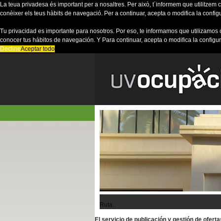
La teua privadesa és important per a nosaltres. Per això, t´informem que utilitzem co
conèixer els teus hàbits de navegació. Per a continuar, acepta o modifica la config
Tu privacidad es importante para nosotros. Por eso, te informamos que utilizamos 
conocer tus hábitos de navegación. Y Para continuar, acepta o modifica la configu
Decline
Aceptar todo
Ruta..
El servicio de publicación y gestión de ofer