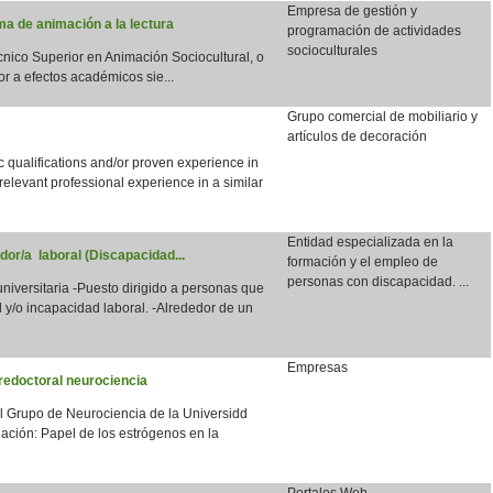
Empresa de gestión y
a de animación a la lectura
programación de actividades
socioculturales
écnico Superior en Animación Sociocultural, o
or a efectos académicos sie...
Grupo comercial de mobiliario y
artículos de decoración
qualifications and/or proven experience in
 relevant professional experience in a similar
Entidad especializada en la
dor/a laboral (Discapacidad...
formación y el empleo de
personas con discapacidad. ...
 universitaria -Puesto dirigido a personas que
 y/o incapacidad laboral. -Alrededor de un
Empresas
redoctoral neurociencia
el Grupo de Neurociencia de la Universidd
ación: Papel de los estrógenos en la
Portales Web