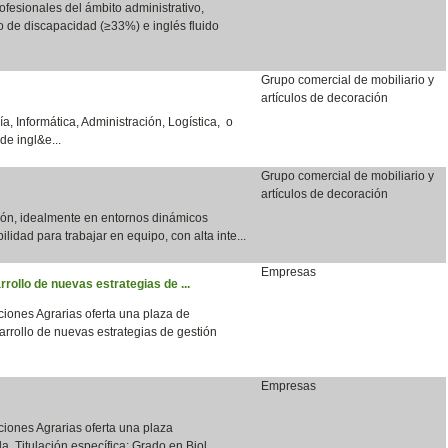
fesionales del ámbito administrativo,
do de discapacidad (≥33%) e inglés fluido
Grupo comercial de mobiliario y
artículos de decoración
a, Informática, Administración, Logística, o
de ingl&e...
Grupo comercial de mobiliario y
artículos de decoración
ción, idealmente en entornos dinámicos
bilidad para trabajar en equipo, con alta inte...
Empresas
rrollo de nuevas estrategias de ...
aciones Agrarias oferta una plaza de
arrollo de nuevas estrategias de gestión
Empresas
aciones Agrarias oferta una plaza
a. Titulación específica: Grado en Biol...