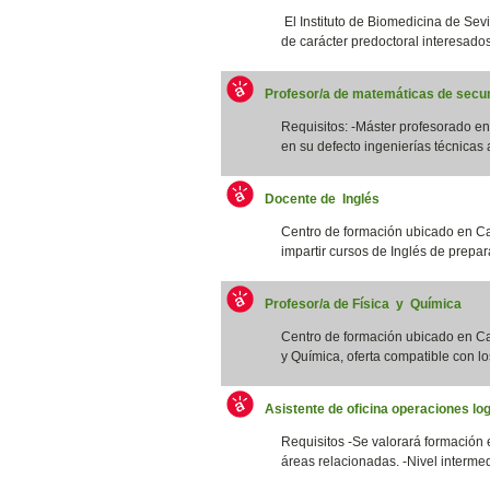
El Instituto de Biomedicina de Sevi
de carácter predoctoral interesados/
Profesor/a de matemáticas de secun
Requisitos: -Máster profesorado 
en su defecto ingenierías técnicas a
Docente de Inglés
Centro de formación ubicado en Ca
impartir cursos de Inglés de prepar
Profesor/a de Física y Química
Centro de formación ubicado en Cat
y Química, oferta compatible con los
Asistente de oficina operaciones log
Requisitos -Se valorará formación 
áreas relacionadas. -Nivel intermed