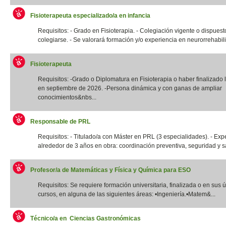
Fisioterapeuta especializado/a en infancia
Requisitos: - Grado en Fisioterapia. - Colegiación vigente o dispuest
colegiarse. - Se valorará formación y/o experiencia en neurorrehabilit
Fisioterapeuta
Requisitos: -Grado o Diplomatura en Fisioterapia o haber finalizado l
en septiembre de 2026. -Persona dinámica y con ganas de ampliar
conocimientos&nbs...
Responsable de PRL
Requisitos: - Titulado/a con Máster en PRL (3 especialidades). - Exp
alrededor de 3 años en obra: coordinación preventiva, seguridad y sal
Profesor/a de Matemáticas y Física y Química para ESO
Requisitos: Se requiere formación universitaria, finalizada o en sus 
cursos, en alguna de las siguientes áreas: •Ingeniería.•Matem&...
Técnico/a en Ciencias Gastronómicas