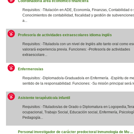
Coordinador/a área económico financiera
Requisitos: -Titulación en ADE, Economía, Finanzas, Contabilidad o si
Conocimientos de contabilidad, fiscalidad y gestión de subvencione
a...
Profesor/a de actividades extraescolares idioma inglés
Requisitos: -Titulado/a con un nivel de Inglés alto tanto oral como esc
valorará experiencia previa. Funciones: -Profesor/a de actividades
extraescolare...
Enfermeros/as
Requisitos: -Diplomado/a-Graduado/a en Enfermería. -Espíritu de me
sentido de la responsabilidad. Funciones: -Su misión principal será lo
Asistente terapéutico/a infantil
Requisitos: -Titulados/as de Grado o Diplomatura en Logopedia,Ter
ocupacional, Trabajo Social, Educación social, Enfermería, Psicologí
Pedagogía...
Personal investigador de carácter predoctoral Inmunologia de Mu ...