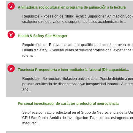
Animador/a sociocultural en programa de animación a la lectura
Requisitos: - Posesión del título Técnico Superior en Animación Socio
cualquier otro equivalente o superior a efectos académicos sie...
Health & Safety Site Manager
Requirements: - Relevant academic qualifications and/or proven exp
Health & Safety. - Several years of relevant professional experience i
role. &...
Técnico/a Prospector/a e intermediador/a laboral (Discapacidad...
Requisitos: -Se requiere titulación universitaria -Puesto dirigido a p
posean certificado de discapacidad y/o incapacidad laboral. -Alrede
año...
Personal investigador de carácter predoctoral neurociencia
Se ofrece contrato predoctoral en el Grupo de Neurociencia de la Un
CEU San Pablo. Ámbito de investigación: Papel de los estrógenos e
madurac...