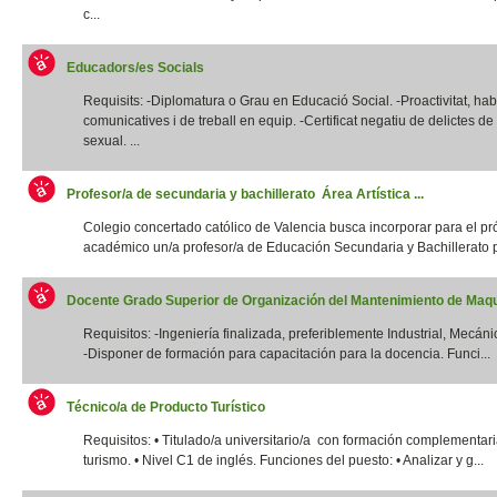
c...
Educadors/es Socials
Requisits: -Diplomatura o Grau en Educació Social. -Proactivitat, habi
comunicatives i de treball en equip. -Certificat negatiu de delictes d
sexual. ...
Profesor/a de secundaria y bachillerato Área Artística ...
Colegio concertado católico de Valencia busca incorporar para el p
académico un/a profesor/a de Educación Secundaria y Bachillerato p
Docente Grado Superior de Organización del Mantenimiento de Maqui
Requisitos: -Ingeniería finalizada, preferiblemente Industrial, Mecánic
-Disponer de formación para capacitación para la docencia. Funci...
Técnico/a de Producto Turístico
Requisitos: • Titulado/a universitario/a con formación complementar
turismo. • Nivel C1 de inglés. Funciones del puesto: • Analizar y g...