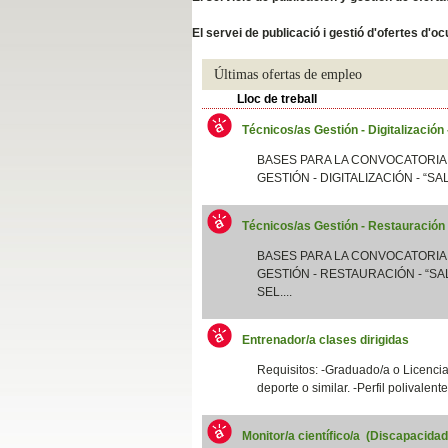
Slide04
El servei de publicació i gestió d'ofertes d'
Últimas ofertas de empleo
Lloc de treball
Técnicos/as Gestión - Digitalización
BASES PARA LA CONVOCATORIA
GESTIÓN - DIGITALIZACIÓN - “SA
Técnicos/as Gestión - Restauración
Slide01
BASES PARA LA CONVOCATORIA
GESTIÓN - RESTAURACIÓN - “SAL
SEL....
Entrenador/a clases dirigidas
Requisitos: -Graduado/a o Licenciad
deporte o similar. -Perfil polivalent
Monitor/a científico/a (Discapacida