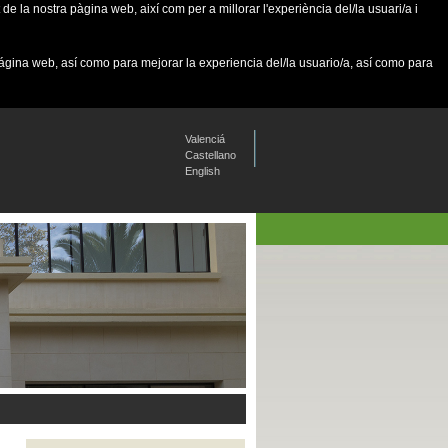
de la nostra pàgina web, així com per a millorar l'experiència del/la usuari/a i
página web, así como para mejorar la experiencia del/la usuario/a, así como para
Valenciá
Castellano
English