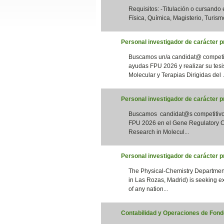
Requisitos: -Titulación o cursando
Slide24
Física, Química, Magisterio, Turismo
Personal investigador de carácter pr
Buscamos un/a candidat@ competiti
ayudas FPU 2026 y realizar su tesi
Molecular y Terapias Dirigidas del .
Personal investigador de carácter 
Buscamos candidat@s competitivos 
Slide32
FPU 2026 en el Gene Regulatory Co
Research in Molecul...
Personal investigador de carácter 
The Physical-Chemistry Department
in Las Rozas, Madrid) is seeking e
of any nation...
Contabilidad y Operaciones de Fondo