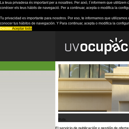
La teua privadesa és important per a nosaltres. Per això, t´informem que utilitzem co
conèixer els teus hàbits de navegació. Per a continuar, acepta o modifica la config
Tu privacidad es importante para nosotros. Por eso, te informamos que utilizamos 
conocer tus hábitos de navegación. Y Para continuar, acepta o modifica la configu
Decline
Aceptar todo
Ruta..
El servicio de publicación y gestión de ofer