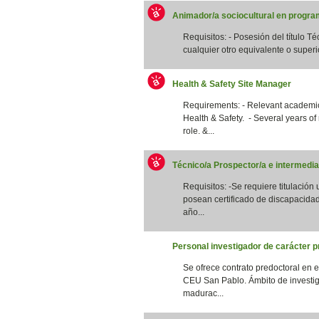
Animador/a sociocultural en program
Requisitos: - Posesión del título T
cualquier otro equivalente o superi
Health & Safety Site Manager
Requirements: - Relevant academic 
Health & Safety. - Several years of
role. &...
Técnico/a Prospector/a e intermedia
Requisitos: -Se requiere titulación
posean certificado de discapacidad
año...
Personal investigador de carácter p
Se ofrece contrato predoctoral en 
CEU San Pablo. Ámbito de investig
madurac...