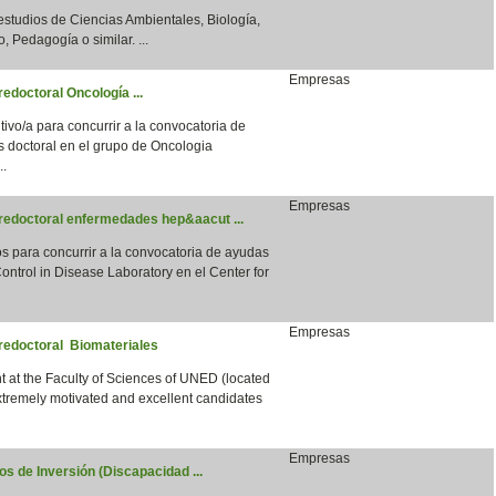
 estudios de Ciencias Ambientales, Biología,
, Pedagogía o similar. ...
Empresas
edoctoral Oncología ...
vo/a para concurrir a la convocatoria de
s doctoral en el grupo de Oncologia
..
Empresas
predoctoral enfermedades hep&aacut ...
para concurrir a la convocatoria de ayudas
ntrol in Disease Laboratory en el Center for
Empresas
predoctoral Biomateriales
 at the Faculty of Sciences of UNED (located
xtremely motivated and excellent candidates
Empresas
s de Inversión (Discapacidad ...