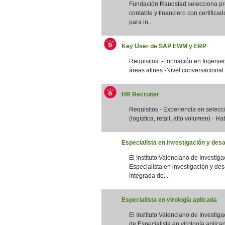
Fundación Randstad selecciona pro
contable y financiero con certifica
para in...
Key User de SAP EWM y ERP
Requisitos: -Formación en Ingenierí
áreas afines -Nivel conversacional 
HR Recruiter
Requisitos - Experiencia en selec
(logística, retail, alto volumen) - Ha
Especialista en investigación y desa
El Instituto Valenciano de Investig
Especialista en investigación y des
integrada de...
Especialista en virología aplicada
El Instituto Valenciano de Investig
de Especialista en virología aplicad