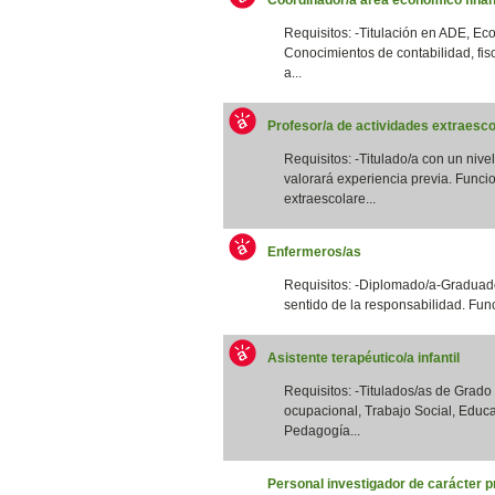
Requisitos: -Titulación en ADE, Eco
Conocimientos de contabilidad, fis
a...
Profesor/a de actividades extraesco
Requisitos: -Titulado/a con un nivel
valorará experiencia previa. Funcio
extraescolare...
Enfermeros/as
Requisitos: -Diplomado/a-Graduado
sentido de la responsabilidad. Funci
Asistente terapéutico/a infantil
Requisitos: -Titulados/as de Grad
ocupacional, Trabajo Social, Educa
Pedagogía...
Personal investigador de carácter p