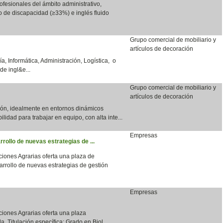
fesionales del ámbito administrativo,
do de discapacidad (≥33%) e inglés fluido
Grupo comercial de mobiliario y
artículos de decoración
a, Informática, Administración, Logística, o
de ingl&e...
Grupo comercial de mobiliario y
artículos de decoración
ción, idealmente en entornos dinámicos
bilidad para trabajar en equipo, con alta inte...
Empresas
rrollo de nuevas estrategias de ...
aciones Agrarias oferta una plaza de
arrollo de nuevas estrategias de gestión
Empresas
aciones Agrarias oferta una plaza
a. Titulación específica: Grado en Biol...