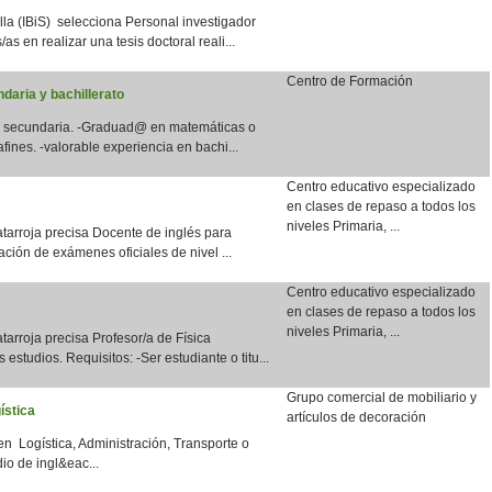
lla (IBiS) selecciona Personal investigador
as en realizar una tesis doctoral reali...
Centro de Formación
daria y bachillerato
en secundaria. -Graduad@ en matemáticas o
fines. -valorable experiencia en bachi...
Centro educativo especializado
en clases de repaso a todos los
niveles Primaria, ...
tarroja precisa Docente de inglés para
ación de exámenes oficiales de nivel ...
Centro educativo especializado
en clases de repaso a todos los
niveles Primaria, ...
arroja precisa Profesor/a de Física
 estudios. Requisitos: -Ser estudiante o titu...
Grupo comercial de mobiliario y
ística
artículos de decoración
en Logística, Administración, Transporte o
io de ingl&eac...