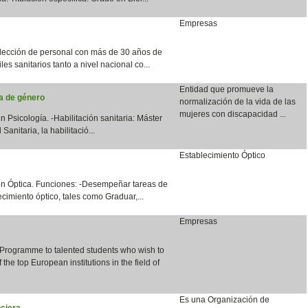
Empresas
lección de personal con más de 30 años de
les sanitarios tanto a nivel nacional co...
Entidad que promueve la
ia de género
normalización de la vida de las
mujeres con discapacidad ...
n Psicología. -Habilitación sanitaria: Máster
anitaria, la habilitació...
Establecimiento Óptico
en Óptica. Funciones: -Desempeñar tareas de
cimiento óptico, tales como Graduar,...
Empresas
 Programme to talented students who wish to
the top European institutions in the field of
Es una Organización de
ciera