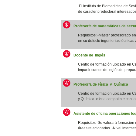
El Instituto de Biomedicina de Sevi
de carácter predoctoral interesados/
Profesor/a de matemáticas de secun
Requisitos: -Máster profesorado 
en su defecto ingenierías técnicas a
Docente de Inglés
Centro de formación ubicado en Ca
impartir cursos de Inglés de prepar
Profesor/a de Física y Química
Centro de formación ubicado en Cat
y Química, oferta compatible con los
Asistente de oficina operaciones log
Requisitos -Se valorará formación 
áreas relacionadas. -Nivel intermed