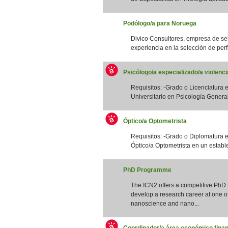
Podólogo/a para Noruega
Divico Consultores, empresa de se
experiencia en la selección de perfi
Psicólogo/a especializado/a violenc
Requisitos: -Grado o Licenciatura e
Universitario en Psicología General S
Óptico/a Optometrista
Requisitos: -Grado o Diplomatura 
Óptico/a Optometrista en un estable
PhD Programme
The ICN2 offers a competitive PhD
develop a research career at one of 
nanoscience and nano...
Coordinador/a área económico finan