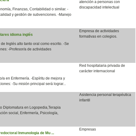
atención a personas con
discapacidad intelectual
nomía, Finanzas, Contabilidad o similar. -
calidad y gestión de subvenciones. -Manejo
Empresa de actividades
lares idioma inglés
formativas en colegios.
 de Inglés alto tanto oral como escrito. -Se
nes: -Profesor/a de actividades
Red hospitalaria privada de
carácter internacional
/a en Enfermería. -Espíritu de mejora y
ones: -Su misión principal será lograr...
Asistencia personal terapéutica
infantil
o o Diplomatura en Logopedia,Terapia
ción social, Enfermería, Psicología,
Empresas
redoctoral Inmunologia de Mu ...