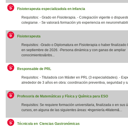
Fisioterapeuta especializado/a en infancia
Requisitos: - Grado en Fisioterapia. - Colegiación vigente o dispuest
colegiarse. - Se valorará formación y/o experiencia en neurorrehabilit
Fisioterapeuta
Requisitos: -Grado o Diplomatura en Fisioterapia o haber finalizado l
en septiembre de 2026. -Persona dinámica y con ganas de ampliar
conocimientos&nbs...
Responsable de PRL
Requisitos: - Titulado/a con Máster en PRL (3 especialidades). - Exp
alrededor de 3 años en obra: coordinación preventiva, seguridad y sal
Profesor/a de Matemáticas y Física y Química para ESO
Requisitos: Se requiere formación universitaria, finalizada o en sus 
cursos, en alguna de las siguientes áreas: •Ingeniería.•Matem&...
Técnico/a en Ciencias Gastronómicas