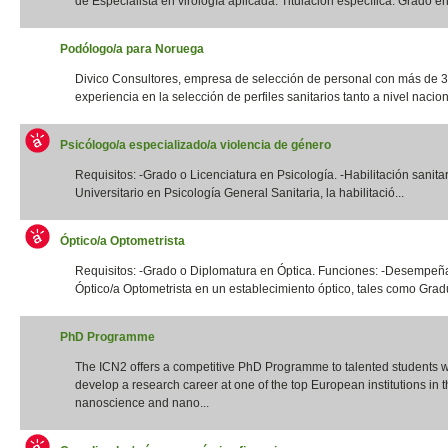
de Especialista en virología aplicada. Titulación específica: Grado en 
Podólogo/a para Noruega
Divico Consultores, empresa de selección de personal con más de 
experiencia en la selección de perfiles sanitarios tanto a nivel naciona
Psicólogo/a especializado/a violencia de género
Requisitos: -Grado o Licenciatura en Psicología. -Habilitación sanita
Universitario en Psicología General Sanitaria, la habilitació...
Óptico/a Optometrista
Requisitos: -Grado o Diplomatura en Óptica. Funciones: -Desempeña
Óptico/a Optometrista en un establecimiento óptico, tales como Gradua
PhD Programme
The ICN2 offers a competitive PhD Programme to talented students 
develop a research career at one of the top European institutions in th
nanoscience and nano...