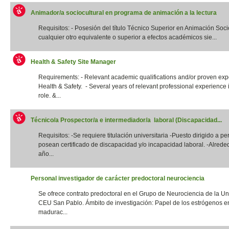
Animador/a sociocultural en programa de animación a la lectura
Requisitos: - Posesión del título Técnico Superior en Animación Socio
cualquier otro equivalente o superior a efectos académicos sie...
Health & Safety Site Manager
Requirements: - Relevant academic qualifications and/or proven exp
Health & Safety. - Several years of relevant professional experience i
role. &...
Técnico/a Prospector/a e intermediador/a laboral (Discapacidad...
Requisitos: -Se requiere titulación universitaria -Puesto dirigido a p
posean certificado de discapacidad y/o incapacidad laboral. -Alrede
año...
Personal investigador de carácter predoctoral neurociencia
Se ofrece contrato predoctoral en el Grupo de Neurociencia de la Un
CEU San Pablo. Ámbito de investigación: Papel de los estrógenos e
madurac...