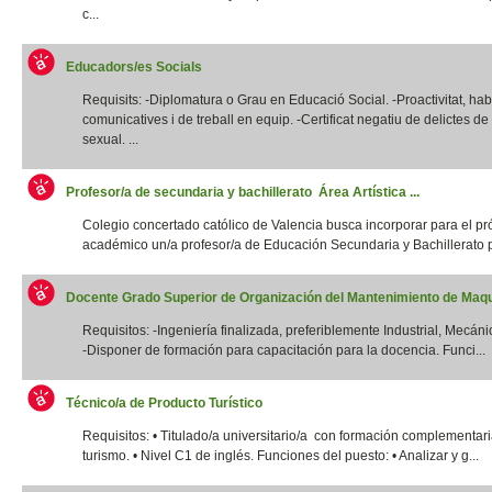
c...
Educadors/es Socials
Requisits: -Diplomatura o Grau en Educació Social. -Proactivitat, habi
comunicatives i de treball en equip. -Certificat negatiu de delictes d
sexual. ...
Profesor/a de secundaria y bachillerato Área Artística ...
Colegio concertado católico de Valencia busca incorporar para el p
académico un/a profesor/a de Educación Secundaria y Bachillerato p
Docente Grado Superior de Organización del Mantenimiento de Maqui
Requisitos: -Ingeniería finalizada, preferiblemente Industrial, Mecánic
-Disponer de formación para capacitación para la docencia. Funci...
Técnico/a de Producto Turístico
Requisitos: • Titulado/a universitario/a con formación complementar
turismo. • Nivel C1 de inglés. Funciones del puesto: • Analizar y g...