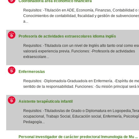
Coordinador/a área económico financiera
Requisitos: -Titulación en ADE, Economía, Finanzas, Contabilidad o si
Conocimientos de contabilidad, fiscalidad y gestión de subvencione
a...
Profesor/a de actividades extraescolares idioma inglés
Requisitos: -Titulado/a con un nivel de Inglés alto tanto oral como esc
valorará experiencia previa. Funciones: -Profesor/a de actividades
extraescolare...
Enfermeros/as
Requisitos: -Diplomado/a-Graduado/a en Enfermería. -Espíritu de me
sentido de la responsabilidad. Funciones: -Su misión principal será lo
Asistente terapéutico/a infantil
Requisitos: -Titulados/as de Grado o Diplomatura en Logopedia,Ter
ocupacional, Trabajo Social, Educación social, Enfermería, Psicologí
Pedagogía...
Personal investigador de carácter predoctoral Inmunologia de Mu ...