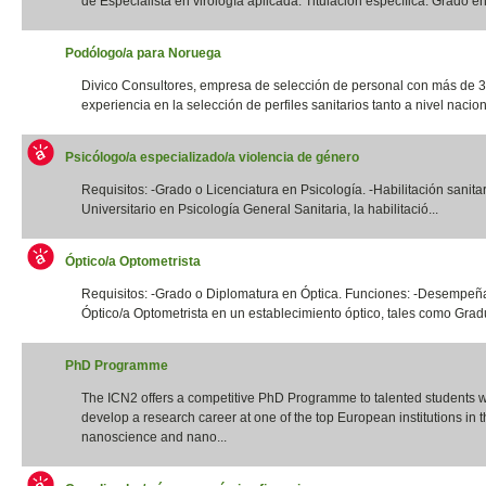
de Especialista en virología aplicada. Titulación específica: Grado en 
Podólogo/a para Noruega
Divico Consultores, empresa de selección de personal con más de 
experiencia en la selección de perfiles sanitarios tanto a nivel naciona
Psicólogo/a especializado/a violencia de género
Requisitos: -Grado o Licenciatura en Psicología. -Habilitación sanita
Universitario en Psicología General Sanitaria, la habilitació...
Óptico/a Optometrista
Requisitos: -Grado o Diplomatura en Óptica. Funciones: -Desempeña
Óptico/a Optometrista en un establecimiento óptico, tales como Gradua
PhD Programme
The ICN2 offers a competitive PhD Programme to talented students 
develop a research career at one of the top European institutions in th
nanoscience and nano...