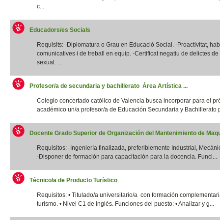
c...
Educadors/es Socials
Requisits: -Diplomatura o Grau en Educació Social. -Proactivitat, habi
comunicatives i de treball en equip. -Certificat negatiu de delictes d
sexual. ...
Profesor/a de secundaria y bachillerato Área Artística ...
Colegio concertado católico de Valencia busca incorporar para el p
académico un/a profesor/a de Educación Secundaria y Bachillerato p
Docente Grado Superior de Organización del Mantenimiento de Maqui
Requisitos: -Ingeniería finalizada, preferiblemente Industrial, Mecánic
-Disponer de formación para capacitación para la docencia. Funci...
Técnico/a de Producto Turístico
Requisitos: • Titulado/a universitario/a con formación complementar
turismo. • Nivel C1 de inglés. Funciones del puesto: • Analizar y g...