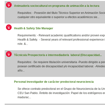
Animador/a sociocultural en programa de animación a la lectura
Requisitos: - Posesión del título Técnico Superior en Animación Socio
cualquier otro equivalente o superior a efectos académicos sie...
Health & Safety Site Manager
Requirements: - Relevant academic qualifications and/or proven exp
Health & Safety. - Several years of relevant professional experience i
role. &...
Técnico/a Prospector/a e intermediador/a laboral (Discapacidad...
Requisitos: -Se requiere titulación universitaria -Puesto dirigido a p
posean certificado de discapacidad y/o incapacidad laboral. -Alrede
año...
Personal investigador de carácter predoctoral neurociencia
Se ofrece contrato predoctoral en el Grupo de Neurociencia de la Un
CEU San Pablo. Ámbito de investigación: Papel de los estrógenos e
madurac...