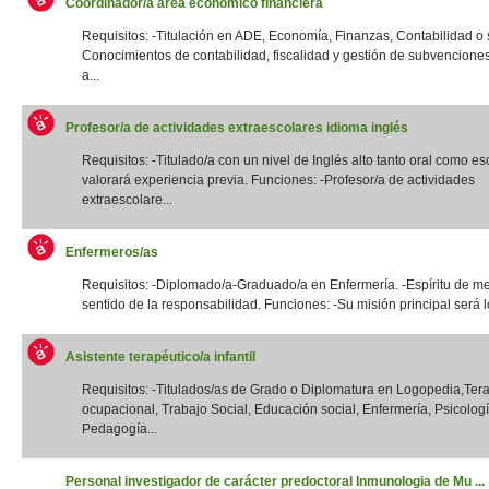
Coordinador/a área económico financiera
Requisitos: -Titulación en ADE, Economía, Finanzas, Contabilidad o si
Conocimientos de contabilidad, fiscalidad y gestión de subvencione
a...
Profesor/a de actividades extraescolares idioma inglés
Requisitos: -Titulado/a con un nivel de Inglés alto tanto oral como esc
valorará experiencia previa. Funciones: -Profesor/a de actividades
extraescolare...
Enfermeros/as
Requisitos: -Diplomado/a-Graduado/a en Enfermería. -Espíritu de me
sentido de la responsabilidad. Funciones: -Su misión principal será lo
Asistente terapéutico/a infantil
Requisitos: -Titulados/as de Grado o Diplomatura en Logopedia,Ter
ocupacional, Trabajo Social, Educación social, Enfermería, Psicologí
Pedagogía...
Personal investigador de carácter predoctoral Inmunologia de Mu ...