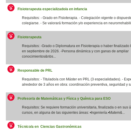
Fisioterapeuta especializado/a en infancia
Requisitos: - Grado en Fisioterapia. - Colegiación vigente o dispuest
colegiarse. - Se valorará formación y/o experiencia en neurorrehabilit
Fisioterapeuta
Requisitos: -Grado o Diplomatura en Fisioterapia o haber finalizado l
en septiembre de 2026. -Persona dinámica y con ganas de ampliar
conocimientos&nbs...
Responsable de PRL
Requisitos: - Titulado/a con Máster en PRL (3 especialidades). - Exp
alrededor de 3 años en obra: coordinación preventiva, seguridad y sal
Profesor/a de Matemáticas y Física y Química para ESO
Requisitos: Se requiere formación universitaria, finalizada o en sus 
cursos, en alguna de las siguientes áreas: •Ingeniería.•Matem&...
Técnico/a en Ciencias Gastronómicas