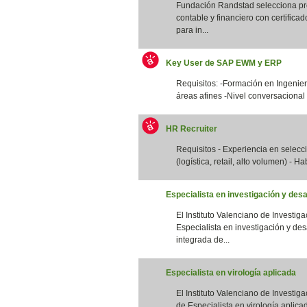
Fundación Randstad selecciona pro
contable y financiero con certifica
para in...
Key User de SAP EWM y ERP
Requisitos: -Formación en Ingenierí
áreas afines -Nivel conversacional 
HR Recruiter
Requisitos - Experiencia en selec
(logística, retail, alto volumen) - Ha
Especialista en investigación y desa
El Instituto Valenciano de Investig
Especialista en investigación y des
integrada de...
Especialista en virología aplicada
El Instituto Valenciano de Investig
de Especialista en virología aplicad