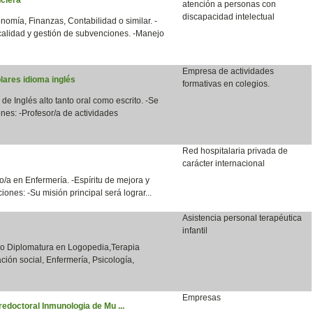
atención a personas con
discapacidad intelectual
nomía, Finanzas, Contabilidad o similar. -
calidad y gestión de subvenciones. -Manejo
Empresa de actividades
lares idioma inglés
formativas en colegios.
 de Inglés alto tanto oral como escrito. -Se
nes: -Profesor/a de actividades
Red hospitalaria privada de
carácter internacional
/a en Enfermería. -Espíritu de mejora y
ones: -Su misión principal será lograr...
Asistencia personal terapéutica
infantil
o o Diplomatura en Logopedia,Terapia
ción social, Enfermería, Psicología,
Empresas
redoctoral Inmunologia de Mu ...