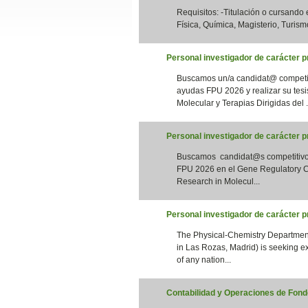
Requisitos: -Titulación o cursando
Slide24
Física, Química, Magisterio, Turismo
Personal investigador de carácter pr
Buscamos un/a candidat@ competiti
ayudas FPU 2026 y realizar su tesi
Molecular y Terapias Dirigidas del .
Personal investigador de carácter 
Buscamos candidat@s competitivos 
Slide32
FPU 2026 en el Gene Regulatory Co
Research in Molecul...
Personal investigador de carácter 
The Physical-Chemistry Department
in Las Rozas, Madrid) is seeking e
of any nation...
Contabilidad y Operaciones de Fondo