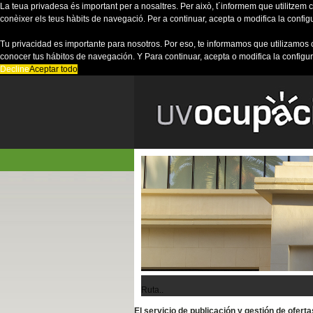
La teua privadesa és important per a nosaltres. Per això, t´informem que utilitzem co
conèixer els teus hàbits de navegació. Per a continuar, acepta o modifica la config
Tu privacidad es importante para nosotros. Por eso, te informamos que utilizamos 
conocer tus hábitos de navegación. Y Para continuar, acepta o modifica la configu
Decline
Aceptar todo
Ruta..
El servicio de publicación y gestión de ofer