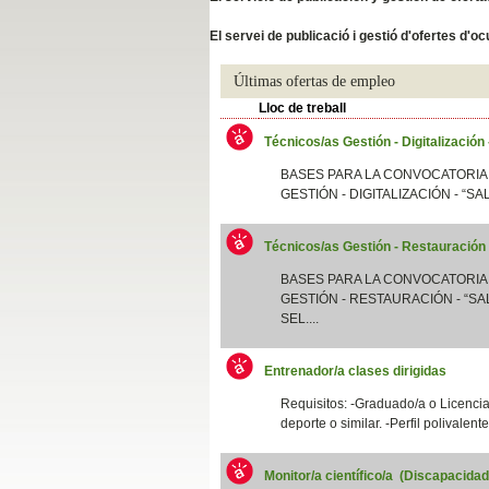
Slide04
El servei de publicació i gestió d'ofertes d'
Últimas ofertas de empleo
Lloc de treball
Técnicos/as Gestión - Digitalización
BASES PARA LA CONVOCATORIA
GESTIÓN - DIGITALIZACIÓN - “SA
Técnicos/as Gestión - Restauración
Slide01
BASES PARA LA CONVOCATORIA
GESTIÓN - RESTAURACIÓN - “SAL
SEL....
Entrenador/a clases dirigidas
Requisitos: -Graduado/a o Licenciad
deporte o similar. -Perfil polivalent
Monitor/a científico/a (Discapacida