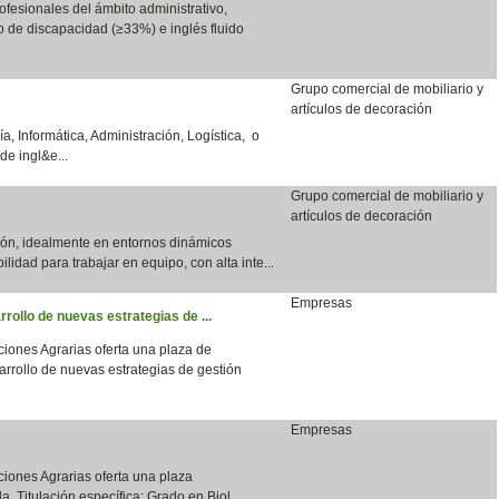
fesionales del ámbito administrativo,
do de discapacidad (≥33%) e inglés fluido
Grupo comercial de mobiliario y
artículos de decoración
a, Informática, Administración, Logística, o
de ingl&e...
Grupo comercial de mobiliario y
artículos de decoración
ción, idealmente en entornos dinámicos
bilidad para trabajar en equipo, con alta inte...
Empresas
rrollo de nuevas estrategias de ...
aciones Agrarias oferta una plaza de
arrollo de nuevas estrategias de gestión
Empresas
aciones Agrarias oferta una plaza
a. Titulación específica: Grado en Biol...