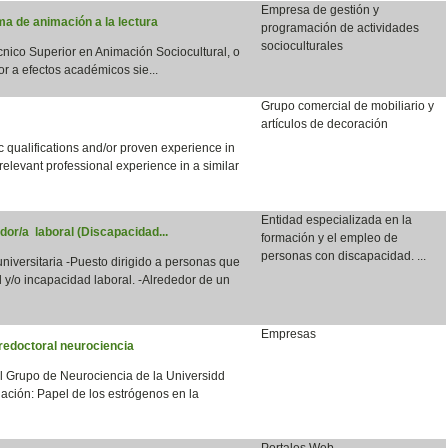
Empresa de gestión y
a de animación a la lectura
programación de actividades
socioculturales
écnico Superior en Animación Sociocultural, o
or a efectos académicos sie...
Grupo comercial de mobiliario y
artículos de decoración
qualifications and/or proven experience in
 relevant professional experience in a similar
Entidad especializada en la
dor/a laboral (Discapacidad...
formación y el empleo de
personas con discapacidad. ...
 universitaria -Puesto dirigido a personas que
 y/o incapacidad laboral. -Alrededor de un
Empresas
redoctoral neurociencia
el Grupo de Neurociencia de la Universidd
ación: Papel de los estrógenos en la
Portales Web