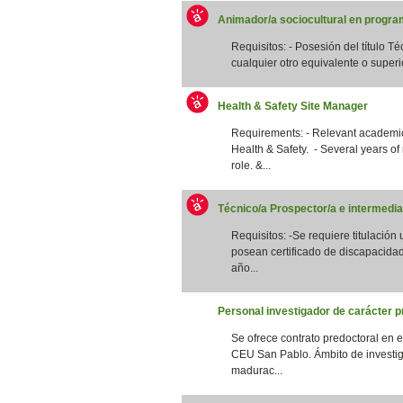
Animador/a sociocultural en program
Requisitos: - Posesión del título T
cualquier otro equivalente o superi
Health & Safety Site Manager
Requirements: - Relevant academic 
Health & Safety. - Several years of
role. &...
Técnico/a Prospector/a e intermedia
Requisitos: -Se requiere titulación
posean certificado de discapacidad
año...
Personal investigador de carácter p
Se ofrece contrato predoctoral en 
CEU San Pablo. Ámbito de investig
madurac...