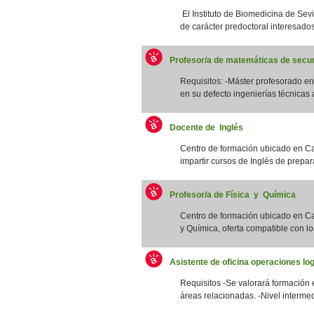
El Instituto de Biomedicina de Sevi
de carácter predoctoral interesados/
Profesor/a de matemáticas de secun
Requisitos: -Máster profesorado 
en su defecto ingenierías técnicas a
Docente de Inglés
Centro de formación ubicado en Ca
impartir cursos de Inglés de prepar
Profesor/a de Física y Química
Centro de formación ubicado en Cat
y Química, oferta compatible con los
Asistente de oficina operaciones log
Requisitos -Se valorará formación 
áreas relacionadas. -Nivel intermed