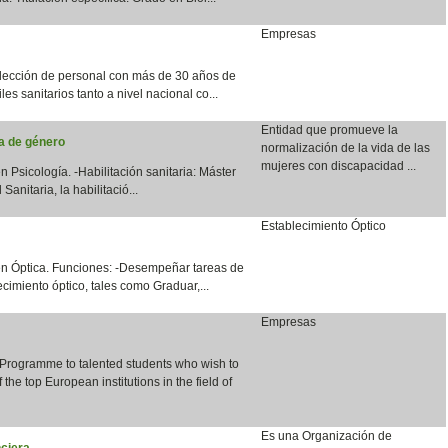
Empresas
lección de personal con más de 30 años de
les sanitarios tanto a nivel nacional co...
Entidad que promueve la
ia de género
normalización de la vida de las
mujeres con discapacidad ...
n Psicología. -Habilitación sanitaria: Máster
anitaria, la habilitació...
Establecimiento Óptico
en Óptica. Funciones: -Desempeñar tareas de
cimiento óptico, tales como Graduar,...
Empresas
 Programme to talented students who wish to
the top European institutions in the field of
Es una Organización de
ciera