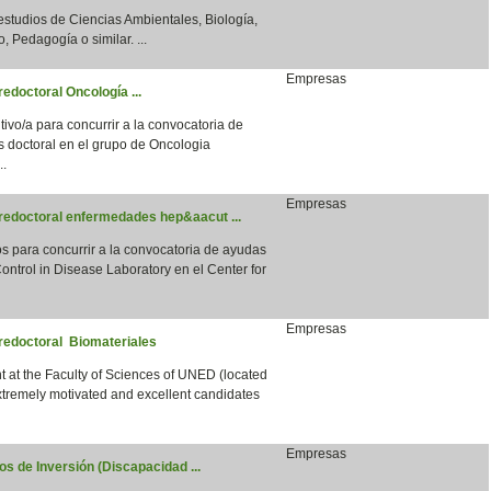
 estudios de Ciencias Ambientales, Biología,
, Pedagogía o similar. ...
Empresas
edoctoral Oncología ...
vo/a para concurrir a la convocatoria de
s doctoral en el grupo de Oncologia
..
Empresas
predoctoral enfermedades hep&aacut ...
para concurrir a la convocatoria de ayudas
ntrol in Disease Laboratory en el Center for
Empresas
predoctoral Biomateriales
 at the Faculty of Sciences of UNED (located
xtremely motivated and excellent candidates
Empresas
s de Inversión (Discapacidad ...