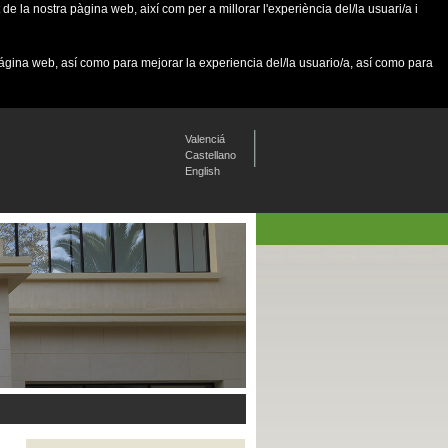
de la nostra pàgina web, així com per a millorar l'experiència del/la usuari/a i
página web, así como para mejorar la experiencia del/la usuario/a, así como para
Valenciá
Castellano
English