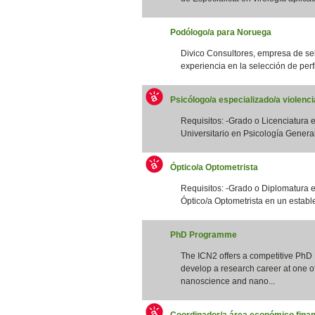
Podólogo/a para Noruega
Divico Consultores, empresa de se
experiencia en la selección de perfi
Psicólogo/a especializado/a violenc
Requisitos: -Grado o Licenciatura e
Universitario en Psicología General S
Óptico/a Optometrista
Requisitos: -Grado o Diplomatura 
Óptico/a Optometrista en un estable
PhD Programme
The ICN2 offers a competitive PhD
develop a research career at one of 
nanoscience and nano...
Coordinador/a área económico finan