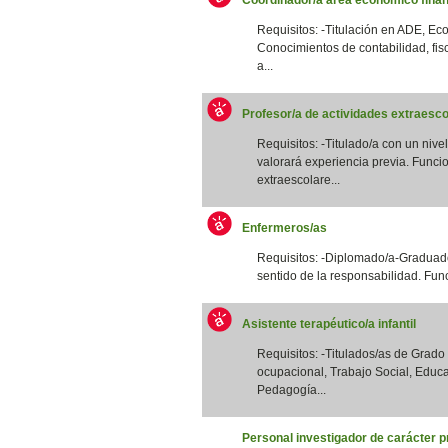
Requisitos: -Titulación en ADE, Eco
Conocimientos de contabilidad, fis
a...
Profesor/a de actividades extraesco
Requisitos: -Titulado/a con un nivel
valorará experiencia previa. Funcio
extraescolare...
Enfermeros/as
Requisitos: -Diplomado/a-Graduado
sentido de la responsabilidad. Funci
Asistente terapéutico/a infantil
Requisitos: -Titulados/as de Grad
ocupacional, Trabajo Social, Educa
Pedagogía...
Personal investigador de carácter p