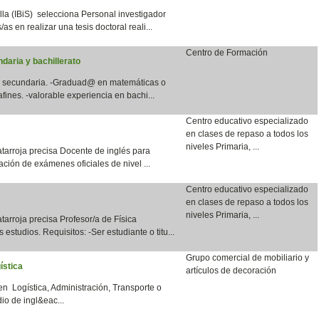
lla (IBiS) selecciona Personal investigador
as en realizar una tesis doctoral reali...
Centro de Formación
daria y bachillerato
en secundaria. -Graduad@ en matemáticas o
fines. -valorable experiencia en bachi...
Centro educativo especializado
en clases de repaso a todos los
niveles Primaria, ...
tarroja precisa Docente de inglés para
ación de exámenes oficiales de nivel ...
Centro educativo especializado
en clases de repaso a todos los
niveles Primaria, ...
arroja precisa Profesor/a de Física
 estudios. Requisitos: -Ser estudiante o titu...
Grupo comercial de mobiliario y
ística
artículos de decoración
en Logística, Administración, Transporte o
io de ingl&eac...