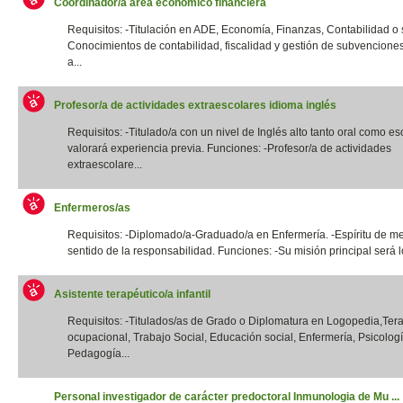
Coordinador/a área económico financiera
Requisitos: -Titulación en ADE, Economía, Finanzas, Contabilidad o si
Conocimientos de contabilidad, fiscalidad y gestión de subvencione
a...
Profesor/a de actividades extraescolares idioma inglés
Requisitos: -Titulado/a con un nivel de Inglés alto tanto oral como esc
valorará experiencia previa. Funciones: -Profesor/a de actividades
extraescolare...
Enfermeros/as
Requisitos: -Diplomado/a-Graduado/a en Enfermería. -Espíritu de me
sentido de la responsabilidad. Funciones: -Su misión principal será lo
Asistente terapéutico/a infantil
Requisitos: -Titulados/as de Grado o Diplomatura en Logopedia,Ter
ocupacional, Trabajo Social, Educación social, Enfermería, Psicologí
Pedagogía...
Personal investigador de carácter predoctoral Inmunologia de Mu ...