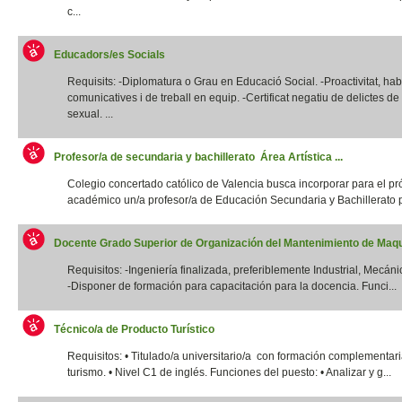
c...
Educadors/es Socials
Requisits: -Diplomatura o Grau en Educació Social. -Proactivitat, habi
comunicatives i de treball en equip. -Certificat negatiu de delictes d
sexual. ...
Profesor/a de secundaria y bachillerato Área Artística ...
Colegio concertado católico de Valencia busca incorporar para el p
académico un/a profesor/a de Educación Secundaria y Bachillerato p
Docente Grado Superior de Organización del Mantenimiento de Maqui
Requisitos: -Ingeniería finalizada, preferiblemente Industrial, Mecánic
-Disponer de formación para capacitación para la docencia. Funci...
Técnico/a de Producto Turístico
Requisitos: • Titulado/a universitario/a con formación complementar
turismo. • Nivel C1 de inglés. Funciones del puesto: • Analizar y g...