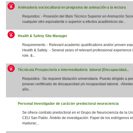
Animador/a sociocultural en programa de animación a la lectura
Requisitos: - Posesión del título Técnico Superior en Animación Socio
cualquier otro equivalente o superior a efectos académicos sie...
Health & Safety Site Manager
Requirements: - Relevant academic qualifications and/or proven exp
Health & Safety. - Several years of relevant professional experience i
role. &...
Técnico/a Prospector/a e intermediador/a laboral (Discapacidad...
Requisitos: -Se requiere titulación universitaria -Puesto dirigido a p
posean certificado de discapacidad y/o incapacidad laboral. -Alrede
año...
Personal investigador de carácter predoctoral neurociencia
Se ofrece contrato predoctoral en el Grupo de Neurociencia de la Un
CEU San Pablo. Ámbito de investigación: Papel de los estrógenos e
madurac...