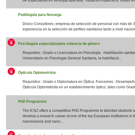
de Especialista en virología aplicada. Titulación específica: Grado en 
Podólogo/a para Noruega
Divico Consultores, empresa de selección de personal con más de 
experiencia en la selección de perfiles sanitarios tanto a nivel naciona
Psicólogo/a especializado/a violencia de género
Requisitos: -Grado o Licenciatura en Psicología. -Habilitación sanita
Universitario en Psicología General Sanitaria, la habilitació...
Óptico/a Optometrista
Requisitos: -Grado o Diplomatura en Óptica. Funciones: -Desempeña
Óptico/a Optometrista en un establecimiento óptico, tales como Gradua
PhD Programme
The ICN2 offers a competitive PhD Programme to talented students 
develop a research career at one of the top European institutions in th
nanoscience and nano...