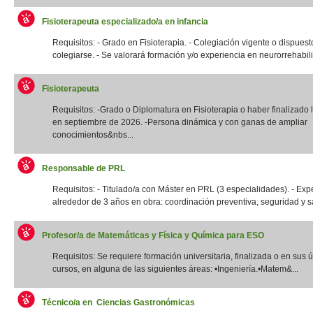
Fisioterapeuta especializado/a en infancia
Requisitos: - Grado en Fisioterapia. - Colegiación vigente o dispuest
colegiarse. - Se valorará formación y/o experiencia en neurorrehabilit
Fisioterapeuta
Requisitos: -Grado o Diplomatura en Fisioterapia o haber finalizado l
en septiembre de 2026. -Persona dinámica y con ganas de ampliar
conocimientos&nbs...
Responsable de PRL
Requisitos: - Titulado/a con Máster en PRL (3 especialidades). - Exp
alrededor de 3 años en obra: coordinación preventiva, seguridad y sal
Profesor/a de Matemáticas y Física y Química para ESO
Requisitos: Se requiere formación universitaria, finalizada o en sus 
cursos, en alguna de las siguientes áreas: •Ingeniería.•Matem&...
Técnico/a en Ciencias Gastronómicas