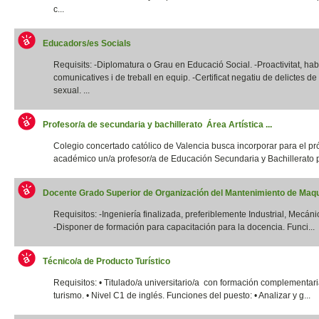
c...
Educadors/es Socials
Requisits: -Diplomatura o Grau en Educació Social. -Proactivitat, habi
comunicatives i de treball en equip. -Certificat negatiu de delictes d
sexual. ...
Profesor/a de secundaria y bachillerato Área Artística ...
Colegio concertado católico de Valencia busca incorporar para el p
académico un/a profesor/a de Educación Secundaria y Bachillerato p
Docente Grado Superior de Organización del Mantenimiento de Maqui
Requisitos: -Ingeniería finalizada, preferiblemente Industrial, Mecánic
-Disponer de formación para capacitación para la docencia. Funci...
Técnico/a de Producto Turístico
Requisitos: • Titulado/a universitario/a con formación complementar
turismo. • Nivel C1 de inglés. Funciones del puesto: • Analizar y g...