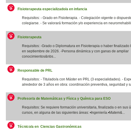
Fisioterapeuta especializado/a en infancia
Requisitos: - Grado en Fisioterapia. - Colegiación vigente o dispuest
colegiarse. - Se valorará formación y/o experiencia en neurorrehabilit
Fisioterapeuta
Requisitos: -Grado o Diplomatura en Fisioterapia o haber finalizado l
en septiembre de 2026. -Persona dinámica y con ganas de ampliar
conocimientos&nbs...
Responsable de PRL
Requisitos: - Titulado/a con Máster en PRL (3 especialidades). - Exp
alrededor de 3 años en obra: coordinación preventiva, seguridad y sal
Profesor/a de Matemáticas y Física y Química para ESO
Requisitos: Se requiere formación universitaria, finalizada o en sus 
cursos, en alguna de las siguientes áreas: •Ingeniería.•Matem&...
Técnico/a en Ciencias Gastronómicas