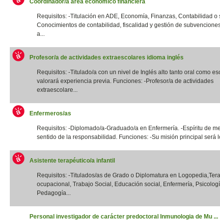
Coordinador/a área económico financiera
Requisitos: -Titulación en ADE, Economía, Finanzas, Contabilidad o si
Conocimientos de contabilidad, fiscalidad y gestión de subvencione
a...
Profesor/a de actividades extraescolares idioma inglés
Requisitos: -Titulado/a con un nivel de Inglés alto tanto oral como esc
valorará experiencia previa. Funciones: -Profesor/a de actividades
extraescolare...
Enfermeros/as
Requisitos: -Diplomado/a-Graduado/a en Enfermería. -Espíritu de me
sentido de la responsabilidad. Funciones: -Su misión principal será lo
Asistente terapéutico/a infantil
Requisitos: -Titulados/as de Grado o Diplomatura en Logopedia,Ter
ocupacional, Trabajo Social, Educación social, Enfermería, Psicologí
Pedagogía...
Personal investigador de carácter predoctoral Inmunologia de Mu ...