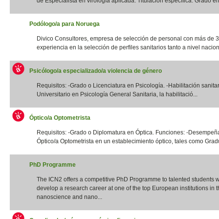
de Especialista en virología aplicada. Titulación específica: Grado en 
Podólogo/a para Noruega
Divico Consultores, empresa de selección de personal con más de 
experiencia en la selección de perfiles sanitarios tanto a nivel naciona
Psicólogo/a especializado/a violencia de género
Requisitos: -Grado o Licenciatura en Psicología. -Habilitación sanita
Universitario en Psicología General Sanitaria, la habilitació...
Óptico/a Optometrista
Requisitos: -Grado o Diplomatura en Óptica. Funciones: -Desempeña
Óptico/a Optometrista en un establecimiento óptico, tales como Gradua
PhD Programme
The ICN2 offers a competitive PhD Programme to talented students 
develop a research career at one of the top European institutions in th
nanoscience and nano...