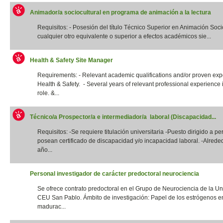
Animador/a sociocultural en programa de animación a la lectura
Requisitos: - Posesión del título Técnico Superior en Animación Socio
cualquier otro equivalente o superior a efectos académicos sie...
Health & Safety Site Manager
Requirements: - Relevant academic qualifications and/or proven exp
Health & Safety. - Several years of relevant professional experience i
role. &...
Técnico/a Prospector/a e intermediador/a laboral (Discapacidad...
Requisitos: -Se requiere titulación universitaria -Puesto dirigido a p
posean certificado de discapacidad y/o incapacidad laboral. -Alrede
año...
Personal investigador de carácter predoctoral neurociencia
Se ofrece contrato predoctoral en el Grupo de Neurociencia de la Un
CEU San Pablo. Ámbito de investigación: Papel de los estrógenos e
madurac...