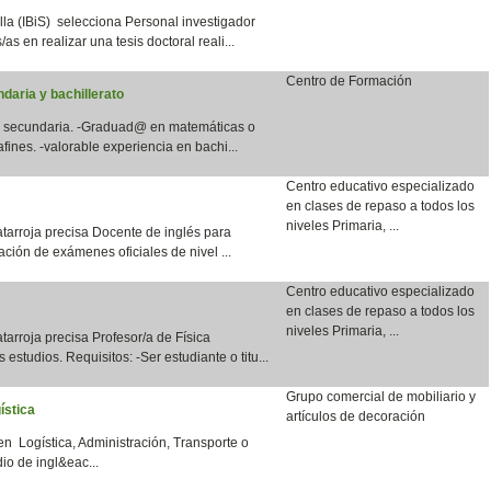
lla (IBiS) selecciona Personal investigador
as en realizar una tesis doctoral reali...
Centro de Formación
daria y bachillerato
en secundaria. -Graduad@ en matemáticas o
fines. -valorable experiencia en bachi...
Centro educativo especializado
en clases de repaso a todos los
niveles Primaria, ...
tarroja precisa Docente de inglés para
ación de exámenes oficiales de nivel ...
Centro educativo especializado
en clases de repaso a todos los
niveles Primaria, ...
arroja precisa Profesor/a de Física
 estudios. Requisitos: -Ser estudiante o titu...
Grupo comercial de mobiliario y
ística
artículos de decoración
en Logística, Administración, Transporte o
io de ingl&eac...