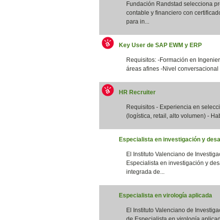
Fundación Randstad selecciona pro
contable y financiero con certifica
para in...
Key User de SAP EWM y ERP
Requisitos: -Formación en Ingenierí
áreas afines -Nivel conversacional 
HR Recruiter
Requisitos - Experiencia en selec
(logística, retail, alto volumen) - Ha
Especialista en investigación y desa
El Instituto Valenciano de Investig
Especialista en investigación y des
integrada de...
Especialista en virología aplicada
El Instituto Valenciano de Investig
de Especialista en virología aplicad