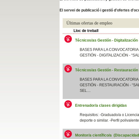
Slide04
El servei de publicació i gestió d'ofertes d'
Últimas ofertas de empleo
Lloc de treball
Técnicos/as Gestión - Digitalización
BASES PARA LA CONVOCATORIA
GESTIÓN - DIGITALIZACIÓN - “SA
Técnicos/as Gestión - Restauración
Slide01
BASES PARA LA CONVOCATORIA
GESTIÓN - RESTAURACIÓN - “SAL
SEL....
Entrenador/a clases dirigidas
Requisitos: -Graduado/a o Licenciad
deporte o similar. -Perfil polivalent
Monitor/a científico/a (Discapacida