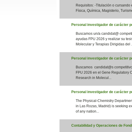
Requisitos: -Titulación o cursando
Slide24
Física, Química, Magisterio, Turismo
Personal investigador de carácter pr
Buscamos un/a candidat@ competiti
ayudas FPU 2026 y realizar su tesi
Molecular y Terapias Dirigidas del .
Personal investigador de carácter 
Buscamos candidat@s competitivos 
Slide32
FPU 2026 en el Gene Regulatory Co
Research in Molecul...
Personal investigador de carácter 
The Physical-Chemistry Department
in Las Rozas, Madrid) is seeking e
of any nation...
Contabilidad y Operaciones de Fondo