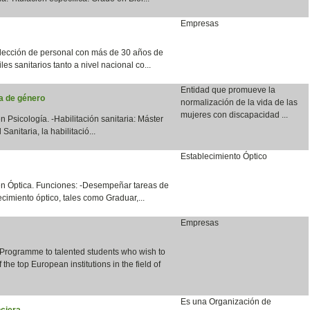
Empresas
lección de personal con más de 30 años de
les sanitarios tanto a nivel nacional co...
Entidad que promueve la
ia de género
normalización de la vida de las
mujeres con discapacidad ...
n Psicología. -Habilitación sanitaria: Máster
anitaria, la habilitació...
Establecimiento Óptico
en Óptica. Funciones: -Desempeñar tareas de
cimiento óptico, tales como Graduar,...
Empresas
 Programme to talented students who wish to
the top European institutions in the field of
Es una Organización de
ciera