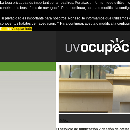
La teua privadesa és important per a nosaltres. Per això, t´informem que utilitzem co
conèixer els teus hàbits de navegació. Per a continuar, acepta o modifica la config
Tu privacidad es importante para nosotros. Por eso, te informamos que utilizamos 
conocer tus hábitos de navegación. Y Para continuar, acepta o modifica la configu
Decline
Aceptar todo
Ruta..
El servicio de publicación y gestión de ofer