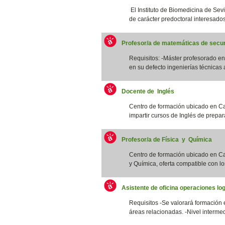
El Instituto de Biomedicina de Sevi
de carácter predoctoral interesados/
Profesor/a de matemáticas de secun
Requisitos: -Máster profesorado 
en su defecto ingenierías técnicas a
Docente de Inglés
Centro de formación ubicado en Ca
impartir cursos de Inglés de prepar
Profesor/a de Física y Química
Centro de formación ubicado en Cat
y Química, oferta compatible con los
Asistente de oficina operaciones log
Requisitos -Se valorará formación 
áreas relacionadas. -Nivel intermed