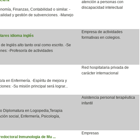
atención a personas con
discapacidad intelectual
nomía, Finanzas, Contabilidad o similar. -
calidad y gestión de subvenciones. -Manejo
Empresa de actividades
lares idioma inglés
formativas en colegios.
 de Inglés alto tanto oral como escrito. -Se
nes: -Profesor/a de actividades
Red hospitalaria privada de
carácter internacional
/a en Enfermería. -Espíritu de mejora y
ones: -Su misión principal será lograr...
Asistencia personal terapéutica
infantil
o o Diplomatura en Logopedia,Terapia
ción social, Enfermería, Psicología,
Empresas
redoctoral Inmunologia de Mu ...