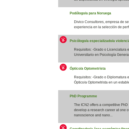
Podólogo/a para Noruega
Divico Consultores, empresa de se
experiencia en la selección de perfi
Psicólogo/a especializado/a violenc
Requisitos: -Grado o Licenciatura e
Universitario en Psicología General S
Óptico/a Optometrista
Requisitos: -Grado o Diplomatura 
Óptico/a Optometrista en un estable
PhD Programme
The ICN2 offers a competitive PhD
develop a research career at one of 
nanoscience and nano...
Coordinador/a área económico finan