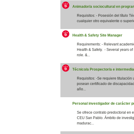
Animador/a sociocultural en program
Requisitos: - Posesión del título T
cualquier otro equivalente o superi
Health & Safety Site Manager
Requirements: - Relevant academic 
Health & Safety. - Several years of
role. &...
Técnico/a Prospector/a e intermedia
Requisitos: -Se requiere titulación
posean certificado de discapacidad
año...
Personal investigador de carácter p
Se ofrece contrato predoctoral en 
CEU San Pablo. Ámbito de investig
madurac...