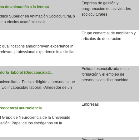
Empresa de gestión y
a de animación a la lectura
programación de actividades
socioculturales
écnico Superior en Animación Sociocultural, o
or a efectos académicos sie...
Grupo comercial de mobiliario y
artículos de decoración
qualifications and/or proven experience in
 relevant professional experience in a similar
Entidad especializada en la
dor/a laboral (Discapacidad...
formación y el empleo de
personas con discapacidad. ...
 universitaria -Puesto dirigido a personas que
 y/o incapacidad laboral. -Alrededor de un
Empresas
redoctoral neurociencia
el Grupo de Neurociencia de la Universidd
ación: Papel de los estrógenos en la
Portales Web