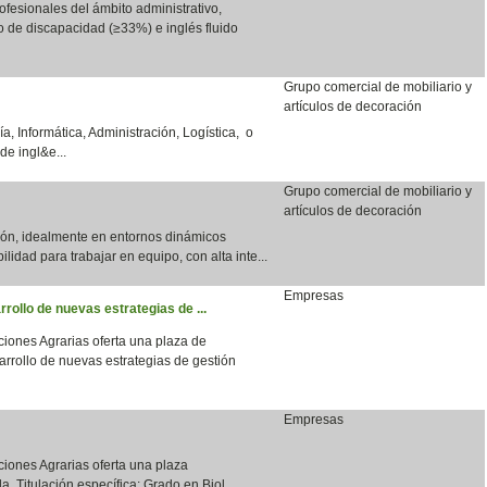
fesionales del ámbito administrativo,
do de discapacidad (≥33%) e inglés fluido
Grupo comercial de mobiliario y
artículos de decoración
a, Informática, Administración, Logística, o
de ingl&e...
Grupo comercial de mobiliario y
artículos de decoración
ción, idealmente en entornos dinámicos
bilidad para trabajar en equipo, con alta inte...
Empresas
rrollo de nuevas estrategias de ...
aciones Agrarias oferta una plaza de
arrollo de nuevas estrategias de gestión
Empresas
aciones Agrarias oferta una plaza
a. Titulación específica: Grado en Biol...