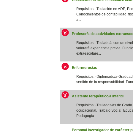
Requisitos: -Titulación en ADE, Eco
Conocimientos de contabilidad, fis
a...
Profesor/a de actividades extraesco
Requisitos: -Titulado/a con un nivel
valorará experiencia previa. Funcio
extraescolare...
Enfermeros/as
Requisitos: -Diplomado/a-Graduado
sentido de la responsabilidad. Funci
Asistente terapéutico/a infantil
Requisitos: -Titulados/as de Grad
ocupacional, Trabajo Social, Educa
Pedagogía...
Personal investigador de carácter p