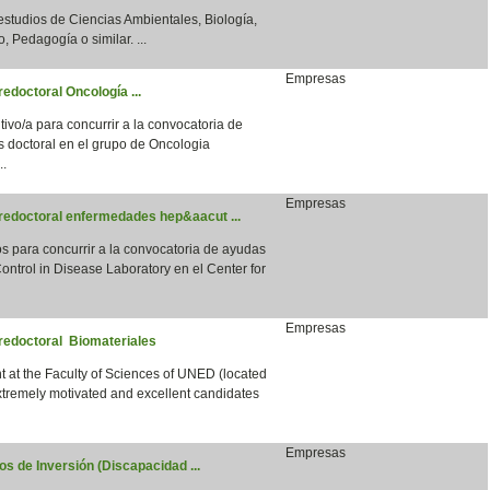
 estudios de Ciencias Ambientales, Biología,
, Pedagogía o similar. ...
Empresas
edoctoral Oncología ...
vo/a para concurrir a la convocatoria de
s doctoral en el grupo de Oncologia
..
Empresas
predoctoral enfermedades hep&aacut ...
para concurrir a la convocatoria de ayudas
ntrol in Disease Laboratory en el Center for
Empresas
predoctoral Biomateriales
 at the Faculty of Sciences of UNED (located
xtremely motivated and excellent candidates
Empresas
s de Inversión (Discapacidad ...