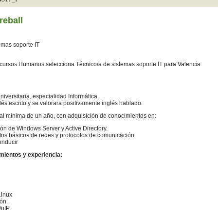
reball
emas soporte IT
cursos Humanos selecciona Técnico/a de sistemas soporte IT para Valencia
Universitaria, especialidad Informática.
lés escrito y se valorara positivamente inglés hablado.
al mínima de un año, con adquisición de conocimientos en:
ón de Windows Server y Active Directory.
os básicos de redes y protocolos de comunicación.
onducir
mientos y experiencia:
Linux
ión
VoIP