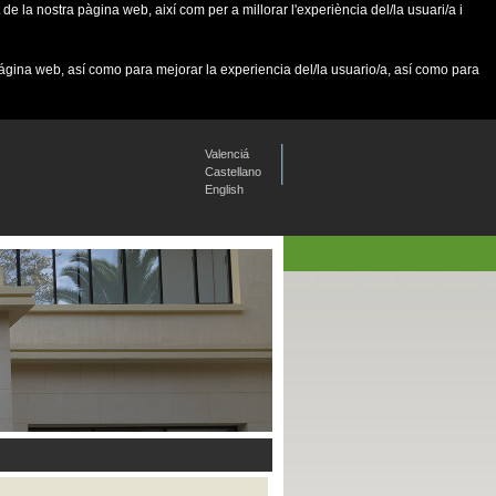
de la nostra pàgina web, així com per a millorar l'experiència del/la usuari/a i
página web, así como para mejorar la experiencia del/la usuario/a, así como para
Valenciá
Castellano
English