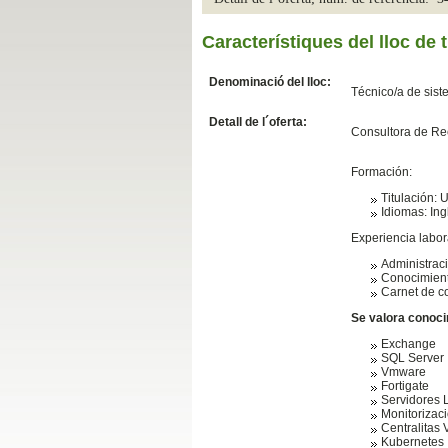
Slide04
Característiques del lloc de t
Denominació del lloc:
Técnico/a de sist
Detall de l´oferta:
Consultora de Re
Formación:
Titulación: 
Idiomas: Ing
Experiencia labor
Slide01
Administraci
Conocimient
Carnet de c
Se valora conoci
Exchange
SQL Server
Vmware
Fortigate
Servidores 
Monitorizac
Centralitas 
Kubernetes