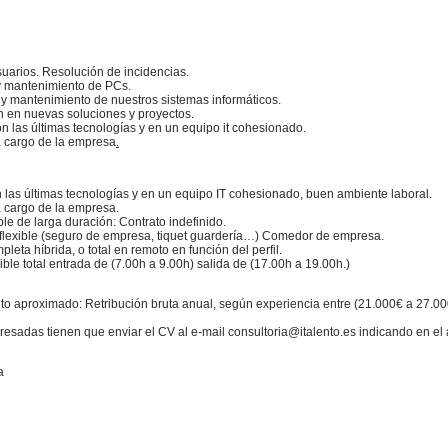
uarios. Resolución de incidencias.
 y mantenimiento de PCs.
 y mantenimiento de nuestros sistemas informáticos.
n en nuevas soluciones y proyectos.
n las últimas tecnologías y en un equipo it cohesionado.
 cargo de la empresa
.
 las últimas tecnologías y en un equipo IT cohesionado, buen ambiente laboral.
 cargo de la empresa.
le de larga duración: Contrato indefinido.
 flexible (seguro de empresa, tiquet guardería…) Comedor de empresa.
leta híbrida, o total en remoto en función del perfil.
ible total entrada de (7.00h a 9.00h) salida de (17.00h a 19.00h.)
uto aproximado: Retribución bruta anual, según experiencia entre (21.000€ a 27.0
resadas tienen que enviar el CV al e-mail consultoria@italento.es indicando en e
a