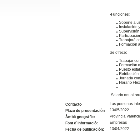
Slide24
-Funciones:
Soporte a us
Instalación
Supervisión
Participació
Trabajará co
Formación a
Se ofrece:
Trabajar con
Formación a
Puesto estab
Retribución
Slide32
Jornada comp
Horario Flex
-Salario anual br
Las personas inte
Contacto
13/05/2022
Plazo de presentación
Provincia Valenci
Àmbit geogràfic:
Empresas
Font d´informació:
13/04/2022
Fecha de publicación: