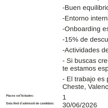
-Buen equilibri
-Entorno inter
-Onboarding es
-15% de descu
-Actividades d
- Si buscas cr
te estamos es
- El trabajo es
Cheste, Valenc
1
Places sol´licitades:
30/06/2026
Data límit d´admissió de candidats: