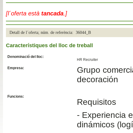
Slide04
[l´oferta està
tancada
.]
Detall de l´oferta; núm. de referència: 36044_B
Característiques del lloc de treball
Denominació del lloc:
HR Recruiter
Grupo comercial
Empresa:
Slide01
decoración
Funcions:
Requisitos
- Experiencia 
dinámicos (logí