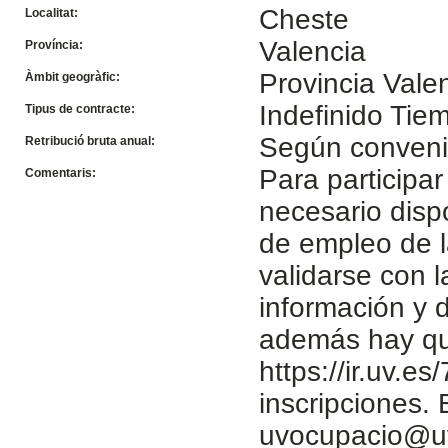
Cheste
Localitat:
Valencia
Província:
Provincia Vale
Àmbit geogràfic:
Indefinido Ti
Tipus de contracte:
Según conven
Retribució bruta anual:
Para participar
Comentaris:
necesario disp
de empleo de l
validarse con 
información y d
además hay que
https://ir.uv.e
inscripciones.
uvocupacio@u