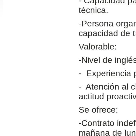
- Capacidad pa
Slide24
técnica.
-Persona organ
capacidad de t
Valorable:
-Nivel de inglé
- Experiencia p
Slide32
- Atención al c
actitud proacti
Se ofrece:
-Contrato inde
mañana de lune