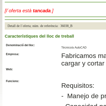
Slide04
[l´oferta està
tancada
.]
Detall de l´oferta; núm. de referència: 36038_B
Característiques del lloc de treball
Denominació del lloc:
Técnico/a AutoCAD
Fabricamos maq
Empresa:
Slide01
cargar y cortar
Web:
Funcions:
Requisitos:
- Manejo de p