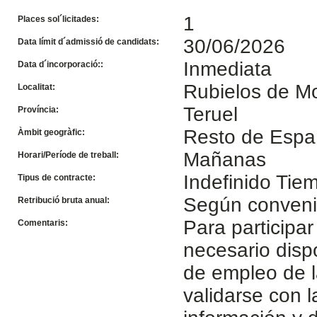
1
Places sol´licitades:
30/06/2026
Data límit d´admissió de candidats:
Inmediata
Data d´incorporació::
Rubielos de M
Localitat:
Teruel
Província:
Resto de Esp
Àmbit geogràfic:
Mañanas
Horari/Període de treball:
Indefinido Ti
Tipus de contracte:
Según conven
Retribució bruta anual:
Para participar
Comentaris:
necesario disp
de empleo de l
validarse con 